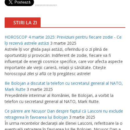
---------------
STIRI LA ZI
HOROSCOP 4 martie 2025: Previziuni pentru fiecare zodie - Ce
îţi rezervă astrele astăzi
3 martie 2025
Astrele îţi vor ghida paşii astăzi, oferindu-ţi o zi plină de
oportunităţi şi provocări. Indiferent de zodie, fiecare va fi
influenţat de energii cosmice specifice, care vor afecta aspecte
importante ale vieţii: carieră, relaţii şi sănătate. Citeşte
horoscopul zilei şi află ce îţi pregătesc astrele!
Ilie Bolojan a discutat la telefon cu secretarul general al NATO,
Mark Rutte
3 martie 2025
Preşedintele interimar al României, Ilie Bolojan, a vorbit la
telefon cu secretarul general al NATO, Mark Rutte.
Ce părere are Nicuşor Dan despre faptul că Lasconi nu exclude
retragerea în favoarea lui Bolojan
3 martie 2025
În urma recentelor declaraţii ale Elenei Lasconi, referitoare la o
eventuală retragere în favoarea lui Ilie Bolojan, Nicuşor Dan a