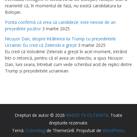
reamintit că, în momentul de faţă, nu există candidatura lui
Bolojan.
Ponta confirmă că vrea să candideze: este nevoie de un
preşedinte jucător
3 martie 2025
Nicuşor Dan, despre întâlnirea lui Trump cu preşedintele
Ucrainei: Eu cred că Zelenski a greşit
3 martie 2025
Eu cred că Volodimir Zelenski a greşit în acel moment, intrând
într-o retorică, pentru că el avea un obiectiv, a spus Nicuşor
Dan, luni seara, întrebat cum vede schimbul acid de replici dintre
Trump şi preşedintele ucrainean.
Drepturi de autor © 2026
RADIO TV OLTENITA
. Toate
drepturile rezervate.
Temă:
ColorMag
de ThemeGrill. Propulsat de
WordPress
.