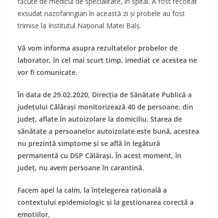
făcute de medicul de specialitate, în spital. A fost recoltat
exsudat nazofaringian în această zi și probele au fost
trimise la Institutul Național Matei Balș.
Vă vom informa asupra rezultatelor probelor de
laborator, în cel mai scurt timp, imediat ce acestea ne
vor fi comunicate.
În data de 29.02.2020, Direcția de Sănătate Publică a
județului Călărași monitorizează 40 de persoane, din
județ, aflate în autoizolare la domiciliu. Starea de
sănătate a persoanelor autoizolate este bună, acestea
nu prezintă simptome și se află în legătură
permanentă cu DSP Călărași. În acest moment, în
județ, nu avem persoane în carantină.
Facem apel la calm, la înțelegerea rațională a
contextului epidemiologic și la gestionarea corectă a
emoțiilor.