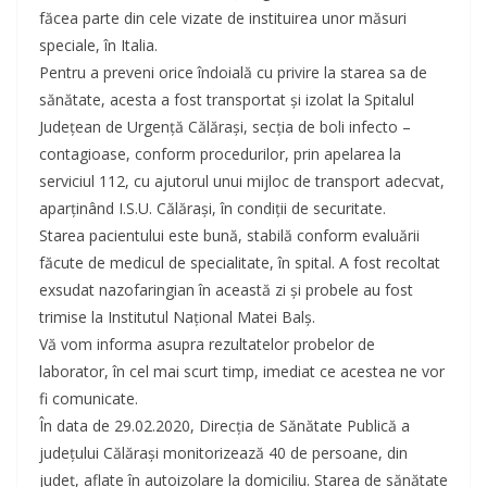
făcea parte din cele vizate de instituirea unor măsuri
speciale, în Italia.
Pentru a preveni orice îndoială cu privire la starea sa de
sănătate, acesta a fost transportat și izolat la Spitalul
Județean de Urgență Călărași, secția de boli infecto –
contagioase, conform procedurilor, prin apelarea la
serviciul 112, cu ajutorul unui mijloc de transport adecvat,
aparținând I.S.U. Călărași, în condiții de securitate.
Starea pacientului este bună, stabilă conform evaluării
făcute de medicul de specialitate, în spital. A fost recoltat
exsudat nazofaringian în această zi și probele au fost
trimise la Institutul Național Matei Balș.
Vă vom informa asupra rezultatelor probelor de
laborator, în cel mai scurt timp, imediat ce acestea ne vor
fi comunicate.
În data de 29.02.2020, Direcția de Sănătate Publică a
județului Călărași monitorizează 40 de persoane, din
județ, aflate în autoizolare la domiciliu. Starea de sănătate