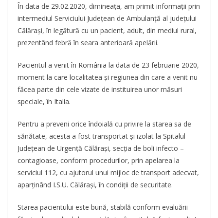
În data de 29.02.2020, dimineața, am primit informații prin
intermediul Serviciului Județean de Ambulanță al județului
Călărași, în legătură cu un pacient, adult, din mediul rural,
prezentând febră în seara anterioară apelării.
Pacientul a venit în România la data de 23 februarie 2020,
moment la care localitatea și regiunea din care a venit nu
făcea parte din cele vizate de instituirea unor măsuri
speciale, în Italia.
Pentru a preveni orice îndoială cu privire la starea sa de
sănătate, acesta a fost transportat și izolat la Spitalul
Județean de Urgență Călărași, secția de boli infecto –
contagioase, conform procedurilor, prin apelarea la
serviciul 112, cu ajutorul unui mijloc de transport adecvat,
aparținând I.S.U. Călărași, în condiții de securitate.
Starea pacientului este bună, stabilă conform evaluării