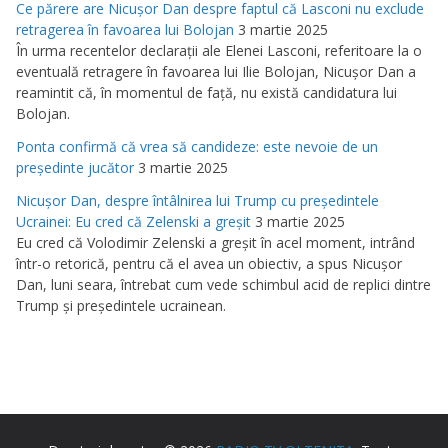
Ce părere are Nicuşor Dan despre faptul că Lasconi nu exclude
retragerea în favoarea lui Bolojan
3 martie 2025
În urma recentelor declaraţii ale Elenei Lasconi, referitoare la o
eventuală retragere în favoarea lui Ilie Bolojan, Nicuşor Dan a
reamintit că, în momentul de faţă, nu există candidatura lui
Bolojan.
Ponta confirmă că vrea să candideze: este nevoie de un
preşedinte jucător
3 martie 2025
Nicuşor Dan, despre întâlnirea lui Trump cu preşedintele
Ucrainei: Eu cred că Zelenski a greşit
3 martie 2025
Eu cred că Volodimir Zelenski a greşit în acel moment, intrând
într-o retorică, pentru că el avea un obiectiv, a spus Nicuşor
Dan, luni seara, întrebat cum vede schimbul acid de replici dintre
Trump şi preşedintele ucrainean.