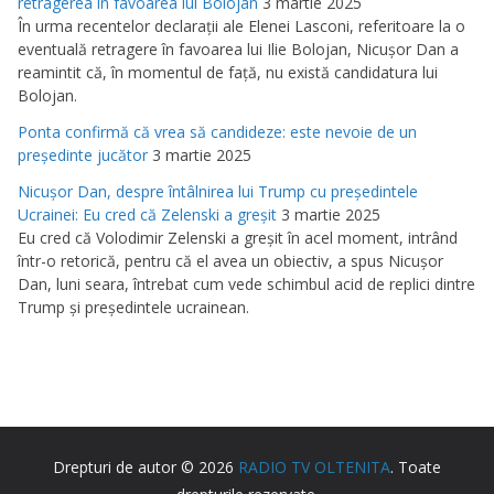
retragerea în favoarea lui Bolojan
3 martie 2025
În urma recentelor declaraţii ale Elenei Lasconi, referitoare la o
eventuală retragere în favoarea lui Ilie Bolojan, Nicuşor Dan a
reamintit că, în momentul de faţă, nu există candidatura lui
Bolojan.
Ponta confirmă că vrea să candideze: este nevoie de un
preşedinte jucător
3 martie 2025
Nicuşor Dan, despre întâlnirea lui Trump cu preşedintele
Ucrainei: Eu cred că Zelenski a greşit
3 martie 2025
Eu cred că Volodimir Zelenski a greşit în acel moment, intrând
într-o retorică, pentru că el avea un obiectiv, a spus Nicuşor
Dan, luni seara, întrebat cum vede schimbul acid de replici dintre
Trump şi preşedintele ucrainean.
Drepturi de autor © 2026
RADIO TV OLTENITA
. Toate