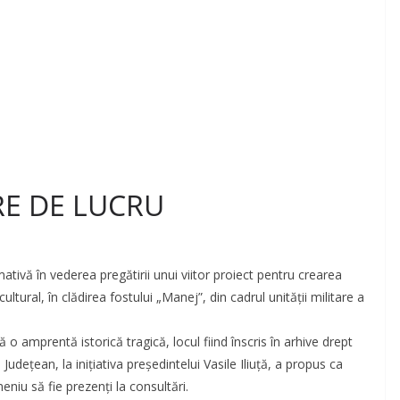
RE DE LUCRU
mativă în vederea pregătirii unui viitor proiect pentru crearea
ltural, în clădirea fostului „Manej”, din cadrul unității militare a
o amprentă istorică tragică, locul fiind înscris în arhive drept
 Județean, la inițiativa președintelui Vasile Iliuță, a propus ca
meniu să fie prezenți la consultări.