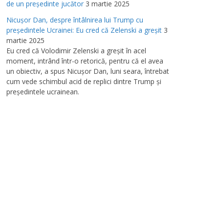
de un preşedinte jucător
3 martie 2025
Nicuşor Dan, despre întâlnirea lui Trump cu
preşedintele Ucrainei: Eu cred că Zelenski a greşit
3
martie 2025
Eu cred că Volodimir Zelenski a greşit în acel
moment, intrând într-o retorică, pentru că el avea
un obiectiv, a spus Nicuşor Dan, luni seara, întrebat
cum vede schimbul acid de replici dintre Trump şi
preşedintele ucrainean.