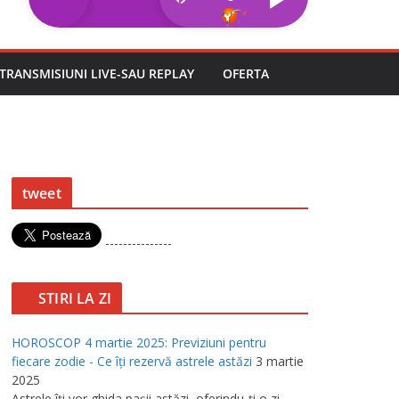
TRANSMISIUNI LIVE-SAU REPLAY
OFERTA
tweet
---------------
STIRI LA ZI
HOROSCOP 4 martie 2025: Previziuni pentru
fiecare zodie - Ce îţi rezervă astrele astăzi
3 martie
2025
Astrele îţi vor ghida paşii astăzi, oferindu-ţi o zi