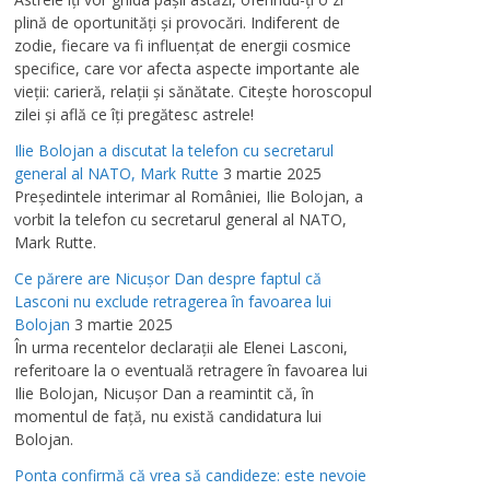
plină de oportunităţi şi provocări. Indiferent de
zodie, fiecare va fi influenţat de energii cosmice
specifice, care vor afecta aspecte importante ale
vieţii: carieră, relaţii şi sănătate. Citeşte horoscopul
zilei şi află ce îţi pregătesc astrele!
Ilie Bolojan a discutat la telefon cu secretarul
general al NATO, Mark Rutte
3 martie 2025
Preşedintele interimar al României, Ilie Bolojan, a
vorbit la telefon cu secretarul general al NATO,
Mark Rutte.
Ce părere are Nicuşor Dan despre faptul că
Lasconi nu exclude retragerea în favoarea lui
Bolojan
3 martie 2025
În urma recentelor declaraţii ale Elenei Lasconi,
referitoare la o eventuală retragere în favoarea lui
Ilie Bolojan, Nicuşor Dan a reamintit că, în
momentul de faţă, nu există candidatura lui
Bolojan.
Ponta confirmă că vrea să candideze: este nevoie