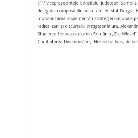
???? Vicepreședintele Consiliului Județean, Samoil
delegație compusă din secretarul de stat Dragoș H
monitorizarea implementări Strategiei naționale p
radicalizării și discursului instigator la ură, Alexan
Studierea Holocaustului din România „Elie Wiesel”, F
Combaterea Discriminării și Florentina Ivan, de la