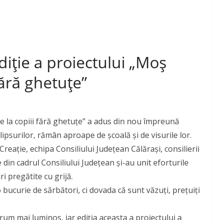
iție a proiectului „Moș
fără ghetuțe”
ne la copiii fără ghetuțe” a adus din nou împreună
 lipsurilor, rămân aproape de școală și de visurile lor.
Creație, echipa Consiliului Județean Călărași, consilierii
le din cadrul Consiliului Județean și-au unit eforturile
i pregătite cu grijă.
 bucurie de sărbători, ci dovada că sunt văzuți, prețuiți
um mai luminos, iar ediția aceasta a proiectului a