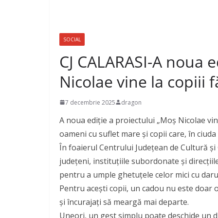
SOCIAL
CJ CALARASI-A noua ed
Nicolae vine la copiii 
7 decembrie 2025
dragon
A noua ediție a proiectului „Moș Nicolae vi
oameni cu suflet mare și copii care, în ciuda
În foaierul Centrului Județean de Cultură și 
județeni, instituțiile subordonate și direcții
pentru a umple ghetuțele celor mici cu darur
Pentru acești copii, un cadou nu este doar o
și încurajați să meargă mai departe.
Uneori, un gest simplu poate deschide un dr