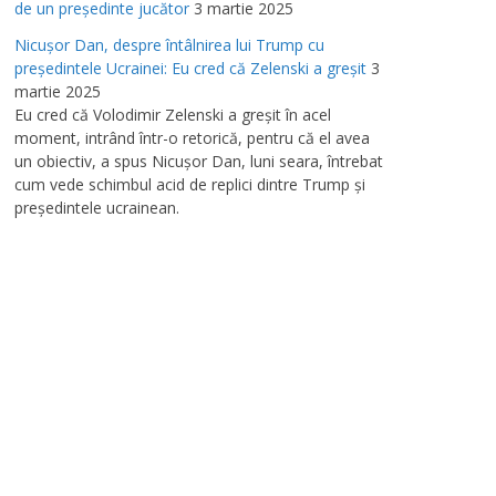
de un preşedinte jucător
3 martie 2025
Nicuşor Dan, despre întâlnirea lui Trump cu
preşedintele Ucrainei: Eu cred că Zelenski a greşit
3
martie 2025
Eu cred că Volodimir Zelenski a greşit în acel
moment, intrând într-o retorică, pentru că el avea
un obiectiv, a spus Nicuşor Dan, luni seara, întrebat
cum vede schimbul acid de replici dintre Trump şi
preşedintele ucrainean.