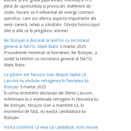
plină de oportunităţi şi provocări. Indiferent de
zodie, fiecare va fi influenţat de energii cosmice
specifice, care vor afecta aspecte importante ale
vieţii: carieră, relaţii şi sănătate. Citeşte horoscopul
zilei şi află ce îţi pregătesc astrele!
Ilie Bolojan a discutat la telefon cu secretarul
general al NATO, Mark Rutte
3 martie 2025
Preşedintele interimar al României, Ilie Bolojan, a
vorbit la telefon cu secretarul general al NATO,
Mark Rutte.
Ce părere are Nicuşor Dan despre faptul că
Lasconi nu exclude retragerea în favoarea lui
Bolojan
3 martie 2025
În urma recentelor declaraţii ale Elenei Lasconi,
referitoare la o eventuală retragere în favoarea lui
Ilie Bolojan, Nicuşor Dan a reamintit că, în
momentul de faţă, nu există candidatura lui
Bolojan.
Ponta confirmă că vrea să candideze: este nevoie