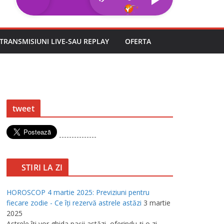
TRANSMISIUNI LIVE-SAU REPLAY
OFERTA
tweet
---------------
STIRI LA ZI
HOROSCOP 4 martie 2025: Previziuni pentru
fiecare zodie - Ce îţi rezervă astrele astăzi
3 martie
2025
Astrele îţi vor ghida paşii astăzi, oferindu-ţi o zi