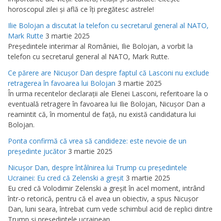
horoscopul zilei şi află ce îţi pregătesc astrele!
Ilie Bolojan a discutat la telefon cu secretarul general al NATO,
Mark Rutte
3 martie 2025
Preşedintele interimar al României, Ilie Bolojan, a vorbit la
telefon cu secretarul general al NATO, Mark Rutte.
Ce părere are Nicuşor Dan despre faptul că Lasconi nu exclude
retragerea în favoarea lui Bolojan
3 martie 2025
În urma recentelor declaraţii ale Elenei Lasconi, referitoare la o
eventuală retragere în favoarea lui Ilie Bolojan, Nicuşor Dan a
reamintit că, în momentul de faţă, nu există candidatura lui
Bolojan.
Ponta confirmă că vrea să candideze: este nevoie de un
preşedinte jucător
3 martie 2025
Nicuşor Dan, despre întâlnirea lui Trump cu preşedintele
Ucrainei: Eu cred că Zelenski a greşit
3 martie 2025
Eu cred că Volodimir Zelenski a greşit în acel moment, intrând
într-o retorică, pentru că el avea un obiectiv, a spus Nicuşor
Dan, luni seara, întrebat cum vede schimbul acid de replici dintre
Trump şi preşedintele ucrainean.