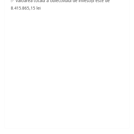
✅ Valoarea totală a obiectivului de investiții este de
8.415.865,15 lei