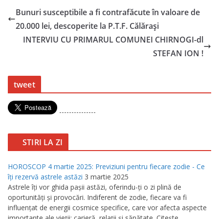
Bunuri susceptibile a fi contrafăcute în valoare de
20.000 lei, descoperite la P.T.F. Călăraşi
INTERVIU CU PRIMARUL COMUNEI CHIRNOGI-dl
STEFAN ION !
tweet
---------------
STIRI LA ZI
HOROSCOP 4 martie 2025: Previziuni pentru fiecare zodie - Ce
îţi rezervă astrele astăzi
3 martie 2025
Astrele îţi vor ghida paşii astăzi, oferindu-ţi o zi plină de
oportunităţi şi provocări. Indiferent de zodie, fiecare va fi
influenţat de energii cosmice specifice, care vor afecta aspecte
importante ale vieţii: carieră, relaţii şi sănătate. Citeşte