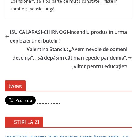
„pensionar”, să aibă parte de multă sănătate, liniște în
familie și pensie lungă.
ISU CALARASI-CHIRNOGI-incendiu produs în urma
exploziei unei butelii !
Valentina Stanciu: „Avem nevoie de oameni
deschiși”, „să depășim cât mai repede pandemia”,
„viitor pentru educație”!
tweet
---------------
STIRI LA ZI