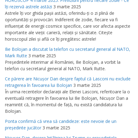
HOROSCOP 4 martie 2025: Previziuni pentru fiecare zodie - Ce
îţi rezervă astrele astăzi
3 martie 2025
Astrele îţi vor ghida paşii astăzi, oferindu-ţi o zi plină de
oportunităţi şi provocări. Indiferent de zodie, fiecare va fi
influenţat de energii cosmice specifice, care vor afecta aspecte
importante ale vieţii: carieră, relaţii şi sănătate. Citeşte
horoscopul zilei şi află ce îţi pregătesc astrele!
Ilie Bolojan a discutat la telefon cu secretarul general al NATO,
Mark Rutte
3 martie 2025
Preşedintele interimar al României, Ilie Bolojan, a vorbit la
telefon cu secretarul general al NATO, Mark Rutte.
Ce părere are Nicuşor Dan despre faptul că Lasconi nu exclude
retragerea în favoarea lui Bolojan
3 martie 2025
În urma recentelor declaraţii ale Elenei Lasconi, referitoare la o
eventuală retragere în favoarea lui Ilie Bolojan, Nicuşor Dan a
reamintit că, în momentul de faţă, nu există candidatura lui
Bolojan.
Ponta confirmă că vrea să candideze: este nevoie de un
preşedinte jucător
3 martie 2025
Nicuşor Dan, despre întâlnirea lui Trump cu preşedintele