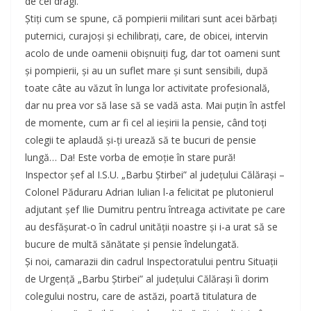
de cei dragi.
Ştiţi cum se spune, că pompierii militari sunt acei bărbaţi
puternici, curajoşi şi echilibraţi, care, de obicei, intervin
acolo de unde oamenii obişnuiţi fug, dar tot oameni sunt
şi pompierii, şi au un suflet mare şi sunt sensibili, după
toate câte au văzut în lunga lor activitate profesională,
dar nu prea vor să lase să se vadă asta. Mai puţin în astfel
de momente, cum ar fi cel al ieşirii la pensie, când toţi
colegii te aplaudă şi-ţi urează să te bucuri de pensie
lungă… Da! Este vorba de emoţie în stare pură!
Inspector şef al I.S.U. „Barbu Știrbei” al județului Călărași –
Colonel Păduraru Adrian Iulian l-a felicitat pe plutonierul
adjutant şef Ilie Dumitru pentru întreaga activitate pe care
au desfășurat-o în cadrul unității noastre şi i-a urat să se
bucure de multă sănătate și pensie îndelungată.
Și noi, camarazii din cadrul Inspectoratului pentru Situaţii
de Urgenţă „Barbu Ştirbei” al judeţului Călărași îi dorim
colegului nostru, care de astăzi, poartă titulatura de