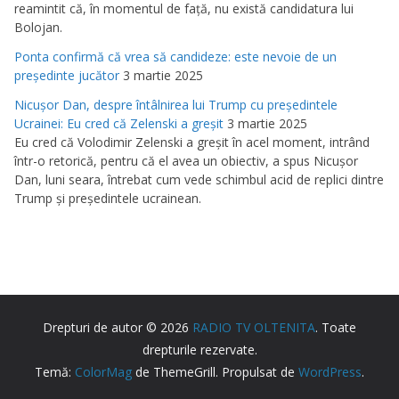
reamintit că, în momentul de faţă, nu există candidatura lui
Bolojan.
Ponta confirmă că vrea să candideze: este nevoie de un
preşedinte jucător
3 martie 2025
Nicuşor Dan, despre întâlnirea lui Trump cu preşedintele
Ucrainei: Eu cred că Zelenski a greşit
3 martie 2025
Eu cred că Volodimir Zelenski a greşit în acel moment, intrând
într-o retorică, pentru că el avea un obiectiv, a spus Nicuşor
Dan, luni seara, întrebat cum vede schimbul acid de replici dintre
Trump şi preşedintele ucrainean.
Drepturi de autor © 2026
RADIO TV OLTENITA
. Toate
drepturile rezervate.
Temă:
ColorMag
de ThemeGrill. Propulsat de
WordPress
.