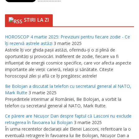
---------------
STIRI LA ZI
HOROSCOP 4 martie 2025: Previziuni pentru fiecare zodie - Ce
îţi rezervă astrele astăzi
3 martie 2025
Astrele îţi vor ghida paşii astăzi, oferindu-ţi o zi plină de
oportunităţi şi provocări. Indiferent de zodie, fiecare va fi
influenţat de energii cosmice specifice, care vor afecta aspecte
importante ale vieţii: carieră, relaţii şi sănătate. Citeşte
horoscopul zilei şi află ce îţi pregătesc astrele!
Ilie Bolojan a discutat la telefon cu secretarul general al NATO,
Mark Rutte
3 martie 2025
Preşedintele interimar al României, Ilie Bolojan, a vorbit la
telefon cu secretarul general al NATO, Mark Rutte.
Ce părere are Nicuşor Dan despre faptul că Lasconi nu exclude
retragerea în favoarea lui Bolojan
3 martie 2025
În urma recentelor declaraţii ale Elenei Lasconi, referitoare la o
eventuală retragere în favoarea lui Ilie Bolojan, Nicuşor Dan a