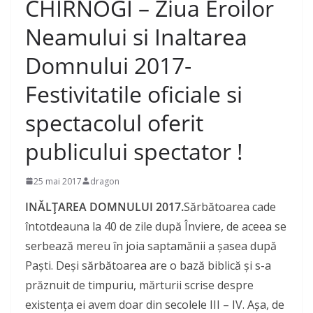
CHIRNOGI – Ziua Eroilor
Neamului si Inaltarea
Domnului 2017-
Festivitatile oficiale si
spectacolul oferit
publicului spectator !
25 mai 2017
dragon
INĂLŢAREA DOMNULUI 2017.
Sărbătoarea cade
întotdeauna la 40 de zile după Înviere, de aceea se
serbează mereu în joia saptamănii a şasea după
Paşti. Deşi sărbătoarea are o bază biblică şi s-a
prăznuit de timpuriu, mărturii scrise despre
existenţa ei avem doar din secolele III – IV. Aşa, de