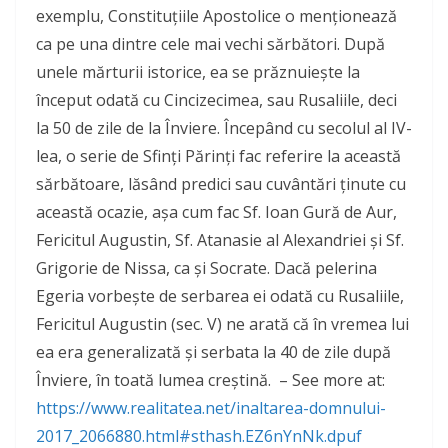
exemplu, Constituţiile Apostolice o menţionează
ca pe una dintre cele mai vechi sărbători. După
unele mărturii istorice, ea se prăznuieşte la
început odată cu Cincizecimea, sau Rusaliile, deci
la 50 de zile de la Înviere. Începând cu secolul al IV-
lea, o serie de Sfinţi Părinţi fac referire la această
sărbătoare, lăsând predici sau cuvântări ţinute cu
această ocazie, aşa cum fac Sf. Ioan Gură de Aur,
Fericitul Augustin, Sf. Atanasie al Alexandriei şi Sf.
Grigorie de Nissa, ca şi Socrate. Dacă pelerina
Egeria vorbeşte de serbarea ei odată cu Rusaliile,
Fericitul Augustin (sec. V) ne arată că în vremea lui
ea era generalizată şi serbata la 40 de zile după
Înviere, în toată lumea creştină. – See more at:
https://www.realitatea.net/inaltarea-domnului-
2017_2066880.html#sthash.EZ6nYnNk.dpuf