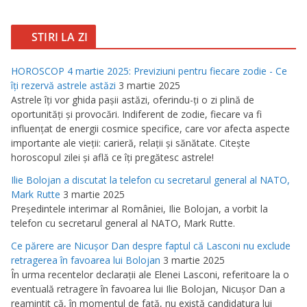
STIRI LA ZI
HOROSCOP 4 martie 2025: Previziuni pentru fiecare zodie - Ce
îţi rezervă astrele astăzi
3 martie 2025
Astrele îţi vor ghida paşii astăzi, oferindu-ţi o zi plină de
oportunităţi şi provocări. Indiferent de zodie, fiecare va fi
influenţat de energii cosmice specifice, care vor afecta aspecte
importante ale vieţii: carieră, relaţii şi sănătate. Citeşte
horoscopul zilei şi află ce îţi pregătesc astrele!
Ilie Bolojan a discutat la telefon cu secretarul general al NATO,
Mark Rutte
3 martie 2025
Preşedintele interimar al României, Ilie Bolojan, a vorbit la
telefon cu secretarul general al NATO, Mark Rutte.
Ce părere are Nicuşor Dan despre faptul că Lasconi nu exclude
retragerea în favoarea lui Bolojan
3 martie 2025
În urma recentelor declaraţii ale Elenei Lasconi, referitoare la o
eventuală retragere în favoarea lui Ilie Bolojan, Nicuşor Dan a
reamintit că, în momentul de faţă, nu există candidatura lui