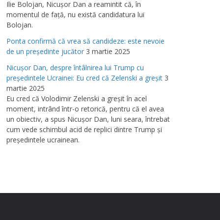
Ilie Bolojan, Nicuşor Dan a reamintit că, în
momentul de faţă, nu există candidatura lui
Bolojan.
Ponta confirmă că vrea să candideze: este nevoie
de un preşedinte jucător
3 martie 2025
Nicuşor Dan, despre întâlnirea lui Trump cu
preşedintele Ucrainei: Eu cred că Zelenski a greşit
3
martie 2025
Eu cred că Volodimir Zelenski a greşit în acel
moment, intrând într-o retorică, pentru că el avea
un obiectiv, a spus Nicuşor Dan, luni seara, întrebat
cum vede schimbul acid de replici dintre Trump şi
preşedintele ucrainean.