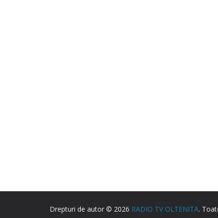
Drepturi de autor © 2026
RADIO TV OLTENITA
. Toat