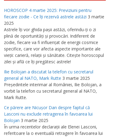
HOROSCOP 4 martie 2025: Previziuni pentru
fiecare zodie - Ce îţi rezervă astrele astăzi
3 martie
2025
Astrele îţi vor ghida paşii astăzi, oferindu-ţi o zi
plină de oportunităţi şi provocări. Indiferent de
zodie, fiecare va fi influenţat de energii cosmice
specifice, care vor afecta aspecte importante ale
vieţii: carieră, relaţii şi sănătate. Citeşte horoscopul
zilei şi află ce îţi pregătesc astrele!
Ilie Bolojan a discutat la telefon cu secretarul
general al NATO, Mark Rutte
3 martie 2025
Preşedintele interimar al României, Ilie Bolojan, a
vorbit la telefon cu secretarul general al NATO,
Mark Rutte.
Ce părere are Nicuşor Dan despre faptul că
Lasconi nu exclude retragerea în favoarea lui
Bolojan
3 martie 2025
În urma recentelor declaraţii ale Elenei Lasconi,
referitoare la o eventuală retragere în favoarea lui