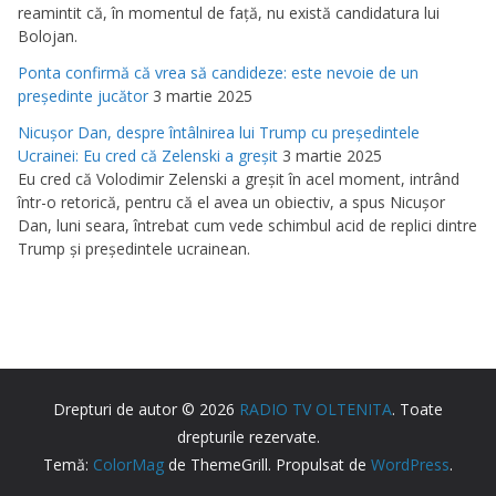
reamintit că, în momentul de faţă, nu există candidatura lui
Bolojan.
Ponta confirmă că vrea să candideze: este nevoie de un
preşedinte jucător
3 martie 2025
Nicuşor Dan, despre întâlnirea lui Trump cu preşedintele
Ucrainei: Eu cred că Zelenski a greşit
3 martie 2025
Eu cred că Volodimir Zelenski a greşit în acel moment, intrând
într-o retorică, pentru că el avea un obiectiv, a spus Nicuşor
Dan, luni seara, întrebat cum vede schimbul acid de replici dintre
Trump şi preşedintele ucrainean.
Drepturi de autor © 2026
RADIO TV OLTENITA
. Toate
drepturile rezervate.
Temă:
ColorMag
de ThemeGrill. Propulsat de
WordPress
.