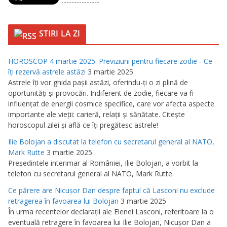
---------------
STIRI LA ZI
HOROSCOP 4 martie 2025: Previziuni pentru fiecare zodie - Ce
îţi rezervă astrele astăzi
3 martie 2025
Astrele îţi vor ghida paşii astăzi, oferindu-ţi o zi plină de
oportunităţi şi provocări. Indiferent de zodie, fiecare va fi
influenţat de energii cosmice specifice, care vor afecta aspecte
importante ale vieţii: carieră, relaţii şi sănătate. Citeşte
horoscopul zilei şi află ce îţi pregătesc astrele!
Ilie Bolojan a discutat la telefon cu secretarul general al NATO,
Mark Rutte
3 martie 2025
Preşedintele interimar al României, Ilie Bolojan, a vorbit la
telefon cu secretarul general al NATO, Mark Rutte.
Ce părere are Nicuşor Dan despre faptul că Lasconi nu exclude
retragerea în favoarea lui Bolojan
3 martie 2025
În urma recentelor declaraţii ale Elenei Lasconi, referitoare la o
eventuală retragere în favoarea lui Ilie Bolojan, Nicuşor Dan a