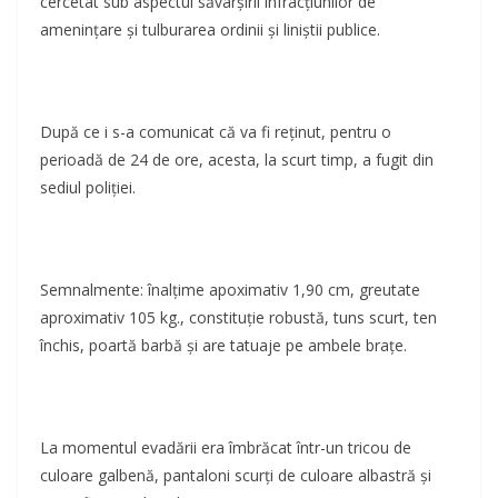
cercetat sub aspectul săvârșirii infracțiunilor de
amenințare și tulburarea ordinii și liniștii publice.
După ce i s-a comunicat că va fi reținut, pentru o
perioadă de 24 de ore, acesta, la scurt timp, a fugit din
sediul poliției.
Semnalmente: înalțime apoximativ 1,90 cm, greutate
aproximativ 105 kg., constituție robustă, tuns scurt, ten
închis, poartă barbă și are tatuaje pe ambele brațe.
La momentul evadării era îmbrăcat într-un tricou de
culoare galbenă, pantaloni scurți de culoare albastră și