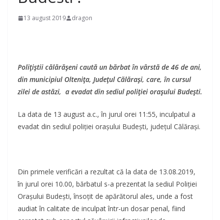
13 august 2019
dragon
Polițiștii călărășeni caută un bărbat în vârstă de 46 de ani,
din municipiul Oltenița, Județul Călărași, care, în cursul
zilei de astăzi, a evadat din sediul poliției orașului Budești.
La data de 13 august a.c., în jurul orei 11:55, inculpatul a
evadat din sediul poliției orașului Budești, județul Călărași.
Din primele verificări a rezultat că la data de 13.08.2019,
în jurul orei 10.00, bărbatul s-a prezentat la sediul Poliției
Orașului Budești, însoțit de apărătorul ales, unde a fost
audiat în calitate de inculpat într-un dosar penal, fiind