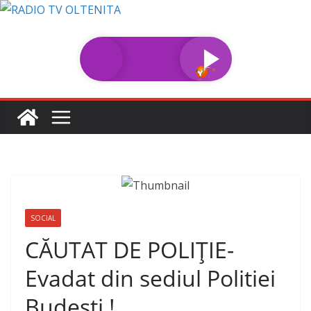
Sari
la
conținut
SOCIAL
CĂUTAT DE POLIȚIE-
Evadat din sediul Politiei
Budesti !