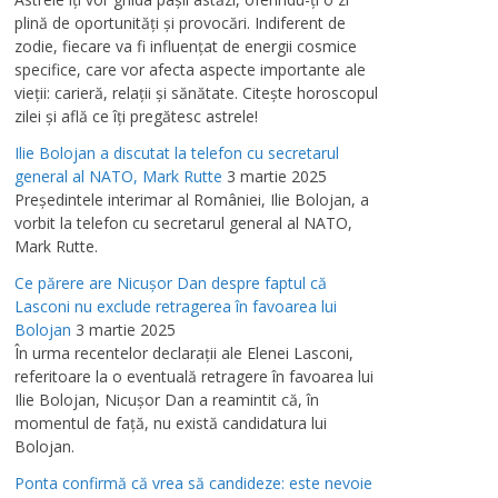
plină de oportunităţi şi provocări. Indiferent de
zodie, fiecare va fi influenţat de energii cosmice
specifice, care vor afecta aspecte importante ale
vieţii: carieră, relaţii şi sănătate. Citeşte horoscopul
zilei şi află ce îţi pregătesc astrele!
Ilie Bolojan a discutat la telefon cu secretarul
general al NATO, Mark Rutte
3 martie 2025
Preşedintele interimar al României, Ilie Bolojan, a
vorbit la telefon cu secretarul general al NATO,
Mark Rutte.
Ce părere are Nicuşor Dan despre faptul că
Lasconi nu exclude retragerea în favoarea lui
Bolojan
3 martie 2025
În urma recentelor declaraţii ale Elenei Lasconi,
referitoare la o eventuală retragere în favoarea lui
Ilie Bolojan, Nicuşor Dan a reamintit că, în
momentul de faţă, nu există candidatura lui
Bolojan.
Ponta confirmă că vrea să candideze: este nevoie