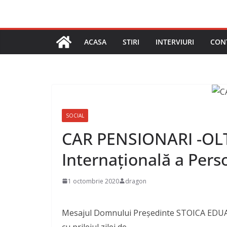
ACASA
STIRI
INTERVIURI
CON
SOCIAL
CAR PENSIONARI -OLT
Internațională a Pers
1 octombrie 2020
dragon
Mesajul Domnului Președinte STOICA ED
cu prilejul zilei de