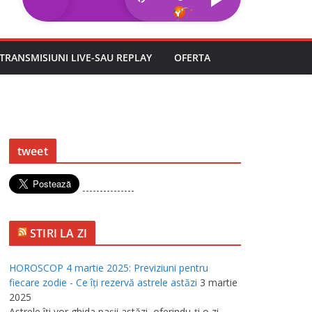
TRANSMISIUNI LIVE-SAU REPLAY
OFERTA
tweet
---------------
STIRI LA ZI
HOROSCOP 4 martie 2025: Previziuni pentru
fiecare zodie - Ce îţi rezervă astrele astăzi
3 martie
2025
Astrele îţi vor ghida paşii astăzi, oferindu-ţi o zi