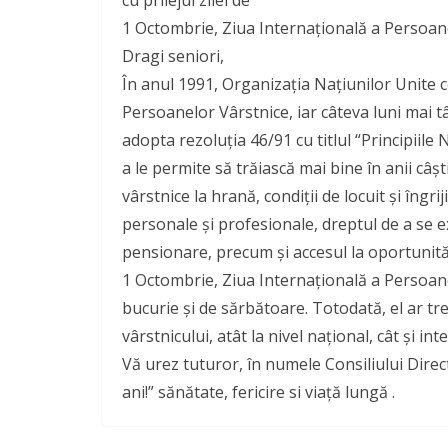
1 Octombrie, Ziua Internațională a Persoan
Dragi seniori,
În anul 1991, Organizația Națiunilor Unite 
Persoanelor Vârstnice, iar câteva luni mai
adopta rezoluţia 46/91 cu titlul “Principiil
a le permite să trăiască mai bine în anii câş
vârstnice la hrană, condiţii de locuit şi îngri
personale şi profesionale, dreptul de a se ex
pensionare, precum şi accesul la oportunităţ
1 Octombrie, Ziua Internațională a Persoan
bucurie și de sărbătoare. Totodată, el ar treb
vârstnicului, atât la nivel național, cât și int
Vă urez tuturor, în numele Consiliului Direct
ani!” sănătate, fericire si viaţă lungă .