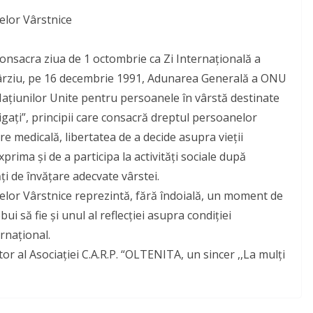
elor Vârstnice
consacra ziua de 1 octombrie ca Zi Internaţională a
 târziu, pe 16 decembrie 1991, Adunarea Generală a ONU
e Naţiunilor Unite pentru persoanele în vârstă destinate
tigaţi”, principii care consacră dreptul persoanelor
jire medicală, libertatea de a decide asupra vieţii
prima şi de a participa la activităţi sociale după
i de învăţare adecvate vârstei.
elor Vârstnice reprezintă, fără îndoială, un moment de
ui să fie și unul al reflecției asupra condiției
ernațional.
or al Asociației C.A.R.P. “OLTENITA, un sincer ,,La mulţi