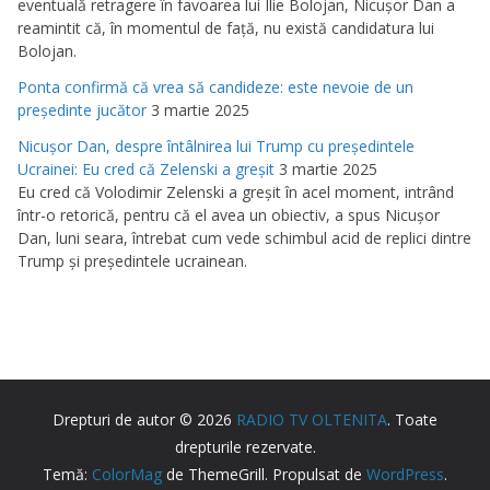
eventuală retragere în favoarea lui Ilie Bolojan, Nicuşor Dan a
reamintit că, în momentul de faţă, nu există candidatura lui
Bolojan.
Ponta confirmă că vrea să candideze: este nevoie de un
preşedinte jucător
3 martie 2025
Nicuşor Dan, despre întâlnirea lui Trump cu preşedintele
Ucrainei: Eu cred că Zelenski a greşit
3 martie 2025
Eu cred că Volodimir Zelenski a greşit în acel moment, intrând
într-o retorică, pentru că el avea un obiectiv, a spus Nicuşor
Dan, luni seara, întrebat cum vede schimbul acid de replici dintre
Trump şi preşedintele ucrainean.
Drepturi de autor © 2026
RADIO TV OLTENITA
. Toate
drepturile rezervate.
Temă:
ColorMag
de ThemeGrill. Propulsat de
WordPress
.