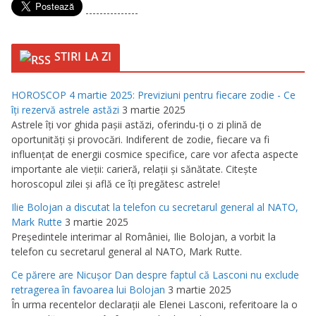
---------------
STIRI LA ZI
HOROSCOP 4 martie 2025: Previziuni pentru fiecare zodie - Ce
îţi rezervă astrele astăzi
3 martie 2025
Astrele îţi vor ghida paşii astăzi, oferindu-ţi o zi plină de
oportunităţi şi provocări. Indiferent de zodie, fiecare va fi
influenţat de energii cosmice specifice, care vor afecta aspecte
importante ale vieţii: carieră, relaţii şi sănătate. Citeşte
horoscopul zilei şi află ce îţi pregătesc astrele!
Ilie Bolojan a discutat la telefon cu secretarul general al NATO,
Mark Rutte
3 martie 2025
Preşedintele interimar al României, Ilie Bolojan, a vorbit la
telefon cu secretarul general al NATO, Mark Rutte.
Ce părere are Nicuşor Dan despre faptul că Lasconi nu exclude
retragerea în favoarea lui Bolojan
3 martie 2025
În urma recentelor declaraţii ale Elenei Lasconi, referitoare la o