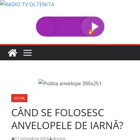
Sari
la
conținut
SOCIAL
CÂND SE FOLOSESC
ANVELOPELE DE IARNĂ?
17 octombrie 2016
dragon