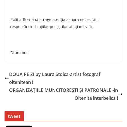
Poliția Română atrage atenţia asupra necesităţii
respectării indicaţiilor poliţiştilor aflați în trafic.
Drum bun!
DOUA PE ZI by Laura Stoica-artist fotograf
oltenitean !
ORGANIZAŢIILE MUNCITOREŞTI ŞI PATRONALE -in
Oltenita interbelica !
tweet