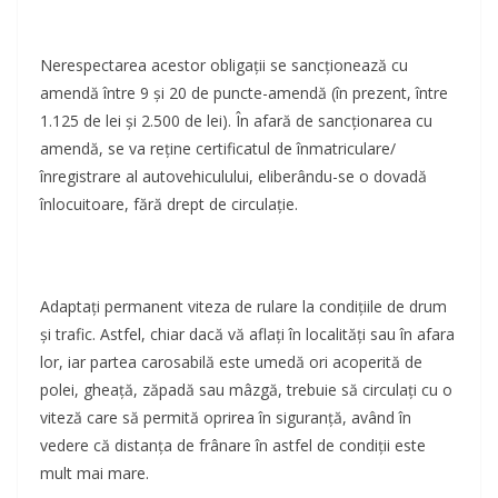
Nerespectarea acestor obligații se sancționează cu
amendă între 9 și 20 de puncte-amendă (în prezent, între
1.125 de lei și 2.500 de lei). În afară de sancționarea cu
amendă, se va reține certificatul de înmatriculare/
înregistrare al autovehiculului, eliberându-se o dovadă
înlocuitoare, fără drept de circulație.
Adaptaţi permanent viteza de rulare la condiţiile de drum
şi trafic. Astfel, chiar dacă vă aflaţi în localităţi sau în afara
lor, iar partea carosabilă este umedă ori acoperită de
polei, gheaţă, zăpadă sau mâzgă, trebuie să circulaţi cu o
viteză care să permită oprirea în siguranţă, având în
vedere că distanţa de frânare în astfel de condiţii este
mult mai mare.