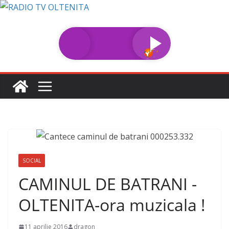
Sari
la
conținut
SOCIAL
CAMINUL DE BATRANI -
OLTENITA-ora muzicala !
11 aprilie 2016
dragon