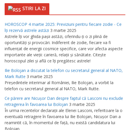
STIRI LA ZI
HOROSCOP 4 martie 2025: Previziuni pentru fiecare zodie - Ce
îţi rezervă astrele astăzi
3 martie 2025
Astrele îţi vor ghida paşii astăzi, oferindu-ţi o zi plină de
oportunităţi şi provocări. Indiferent de zodie, fiecare va fi
influenţat de energii cosmice specifice, care vor afecta aspecte
importante ale vieţii: carieră, relaţii şi sănătate. Citeşte
horoscopul zilei şi află ce îţi pregătesc astrele!
Ilie Bolojan a discutat la telefon cu secretarul general al NATO,
Mark Rutte
3 martie 2025
Preşedintele interimar al României, Ilie Bolojan, a vorbit la
telefon cu secretarul general al NATO, Mark Rutte.
Ce părere are Nicuşor Dan despre faptul că Lasconi nu exclude
retragerea în favoarea lui Bolojan
3 martie 2025
În urma recentelor declaraţii ale Elenei Lasconi, referitoare la o
eventuală retragere în favoarea lui Ilie Bolojan, Nicuşor Dan a
reamintit că, în momentul de faţă, nu există candidatura lui
Bolojan.