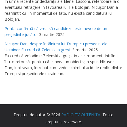
În urma recentelor declaraţii ale Elenei Lasconi, referitoare la o
eventuală retragere în favoarea lui Ilie Bolojan, Nicuşor Dan a
reamintit că, în momentul de faţă, nu există candidatura lui
Bolojan.
Ponta confirmă că vrea să candideze: este nevoie de un
preşedinte jucător
3 martie 2025
Nicuşor Dan, despre întâlnirea lui Trump cu preşedintele
Ucrainei: Eu cred că Zelenski a greşit
3 martie 2025
Eu cred că Volodimir Zelenski a greşit în acel moment, intrând
într-o retorică, pentru că el avea un obiectiv, a spus Nicuşor
Dan, luni seara, întrebat cum vede schimbul acid de replici dintre
Trump şi preşedintele ucrainean.
Drepturi de autor © 2026
RADIO TV OLTENITA
. Toate
drepturile rezervate.