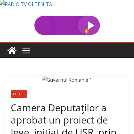
Sari
la
conținut
POLITIC
Camera Deputaților a
aprobat un proiect de
lege, inițiat de USR, prin