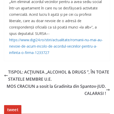
„Am eliminat acordul vecinilor pentru a avea sediu social
într-un apartament în care nu se desfășoară activitate
comercială. Acest lucru îi ajută și pe cei cu profesii
liberale, care au doar nevoie de o adresă de
corespondență oficială ca să poată munci «la alb»”, a
spus deputatul. SURSA–-
https://www.digi24.ro/stiri/actualitate/romanii-nu-mai-au-
nevoie-de-acum-incolo-de-acordul-vecinilor-pentru-a-
infiinta-o-firma-1233727
TISPOL: ACŢIUNEA „ALCOHOL & DRUGS ”, ÎN TOATE
STATELE MEMBRE U.E.
MOS CRACIUN a sosit la Gradinita din Spantov-JUD.
CALARASI !
tweet