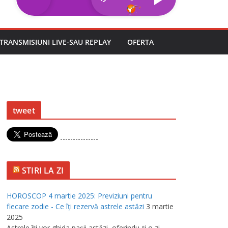
TRANSMISIUNI LIVE-SAU REPLAY
OFERTA
tweet
---------------
STIRI LA ZI
HOROSCOP 4 martie 2025: Previziuni pentru
fiecare zodie - Ce îţi rezervă astrele astăzi
3 martie
2025
Astrele îţi vor ghida paşii astăzi, oferindu-ţi o zi