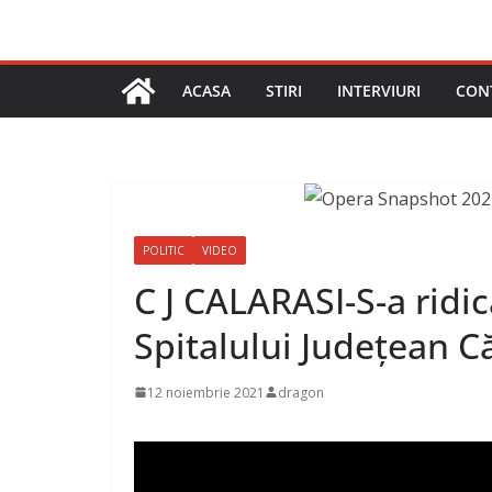
ACASA
STIRI
INTERVIURI
CON
POLITIC
VIDEO
C J CALARASI-S-a ridic
Spitalului Județean Că
12 noiembrie 2021
dragon