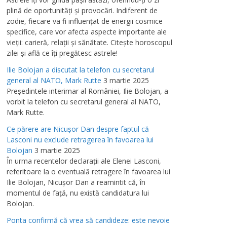
plină de oportunităţi şi provocări. Indiferent de
zodie, fiecare va fi influenţat de energii cosmice
specifice, care vor afecta aspecte importante ale
vieţii: carieră, relaţii şi sănătate. Citeşte horoscopul
zilei şi află ce îţi pregătesc astrele!
Ilie Bolojan a discutat la telefon cu secretarul
general al NATO, Mark Rutte
3 martie 2025
Preşedintele interimar al României, Ilie Bolojan, a
vorbit la telefon cu secretarul general al NATO,
Mark Rutte.
Ce părere are Nicuşor Dan despre faptul că
Lasconi nu exclude retragerea în favoarea lui
Bolojan
3 martie 2025
În urma recentelor declaraţii ale Elenei Lasconi,
referitoare la o eventuală retragere în favoarea lui
Ilie Bolojan, Nicuşor Dan a reamintit că, în
momentul de faţă, nu există candidatura lui
Bolojan.
Ponta confirmă că vrea să candideze: este nevoie