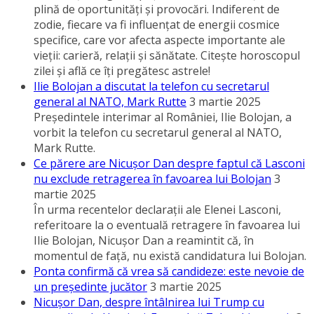
plină de oportunităţi şi provocări. Indiferent de
zodie, fiecare va fi influenţat de energii cosmice
specifice, care vor afecta aspecte importante ale
vieţii: carieră, relaţii şi sănătate. Citeşte horoscopul
zilei şi află ce îţi pregătesc astrele!
Ilie Bolojan a discutat la telefon cu secretarul
general al NATO, Mark Rutte
3 martie 2025
Preşedintele interimar al României, Ilie Bolojan, a
vorbit la telefon cu secretarul general al NATO,
Mark Rutte.
Ce părere are Nicuşor Dan despre faptul că Lasconi
nu exclude retragerea în favoarea lui Bolojan
3
martie 2025
În urma recentelor declaraţii ale Elenei Lasconi,
referitoare la o eventuală retragere în favoarea lui
Ilie Bolojan, Nicuşor Dan a reamintit că, în
momentul de faţă, nu există candidatura lui Bolojan.
Ponta confirmă că vrea să candideze: este nevoie de
un preşedinte jucător
3 martie 2025
Nicuşor Dan, despre întâlnirea lui Trump cu