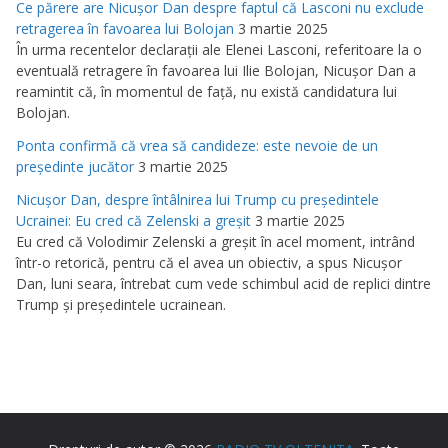
Ce părere are Nicuşor Dan despre faptul că Lasconi nu exclude
retragerea în favoarea lui Bolojan
3 martie 2025
În urma recentelor declaraţii ale Elenei Lasconi, referitoare la o
eventuală retragere în favoarea lui Ilie Bolojan, Nicuşor Dan a
reamintit că, în momentul de faţă, nu există candidatura lui
Bolojan.
Ponta confirmă că vrea să candideze: este nevoie de un
preşedinte jucător
3 martie 2025
Nicuşor Dan, despre întâlnirea lui Trump cu preşedintele
Ucrainei: Eu cred că Zelenski a greşit
3 martie 2025
Eu cred că Volodimir Zelenski a greşit în acel moment, intrând
într-o retorică, pentru că el avea un obiectiv, a spus Nicuşor
Dan, luni seara, întrebat cum vede schimbul acid de replici dintre
Trump şi preşedintele ucrainean.