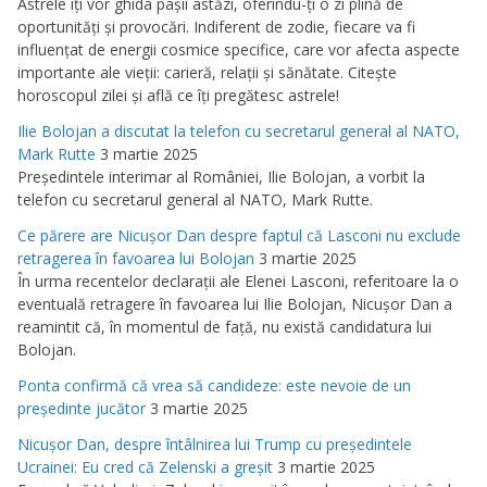
Astrele îţi vor ghida paşii astăzi, oferindu-ţi o zi plină de
oportunităţi şi provocări. Indiferent de zodie, fiecare va fi
influenţat de energii cosmice specifice, care vor afecta aspecte
importante ale vieţii: carieră, relaţii şi sănătate. Citeşte
horoscopul zilei şi află ce îţi pregătesc astrele!
Ilie Bolojan a discutat la telefon cu secretarul general al NATO,
Mark Rutte
3 martie 2025
Preşedintele interimar al României, Ilie Bolojan, a vorbit la
telefon cu secretarul general al NATO, Mark Rutte.
Ce părere are Nicuşor Dan despre faptul că Lasconi nu exclude
retragerea în favoarea lui Bolojan
3 martie 2025
În urma recentelor declaraţii ale Elenei Lasconi, referitoare la o
eventuală retragere în favoarea lui Ilie Bolojan, Nicuşor Dan a
reamintit că, în momentul de faţă, nu există candidatura lui
Bolojan.
Ponta confirmă că vrea să candideze: este nevoie de un
preşedinte jucător
3 martie 2025
Nicuşor Dan, despre întâlnirea lui Trump cu preşedintele
Ucrainei: Eu cred că Zelenski a greşit
3 martie 2025