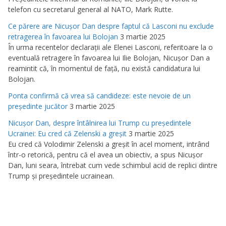
telefon cu secretarul general al NATO, Mark Rutte.
Ce părere are Nicuşor Dan despre faptul că Lasconi nu exclude
retragerea în favoarea lui Bolojan
3 martie 2025
În urma recentelor declaraţii ale Elenei Lasconi, referitoare la o
eventuală retragere în favoarea lui Ilie Bolojan, Nicuşor Dan a
reamintit că, în momentul de faţă, nu există candidatura lui
Bolojan.
Ponta confirmă că vrea să candideze: este nevoie de un
preşedinte jucător
3 martie 2025
Nicuşor Dan, despre întâlnirea lui Trump cu preşedintele
Ucrainei: Eu cred că Zelenski a greşit
3 martie 2025
Eu cred că Volodimir Zelenski a greşit în acel moment, intrând
într-o retorică, pentru că el avea un obiectiv, a spus Nicuşor
Dan, luni seara, întrebat cum vede schimbul acid de replici dintre
Trump şi preşedintele ucrainean.