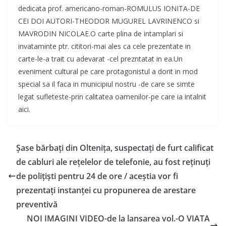
dedicata prof. americano-roman-ROMULUS IONITA-DE
CEI DOI AUTORI-THEODOR MUGUREL LAVRINENCO si
MAVRODIN NICOLAE.O carte plina de intamplari si
invataminte ptr. cititori-mai ales ca cele prezentate in
carte-le-a trait cu adevarat -cel prezntatat in ea.Un
eveniment cultural pe care protagonistul a dorit in mod
special sa il faca in municipiul nostru -de care se simte
legat sufleteste-prin calitatea oamenilor-pe care ia intalnit
aici.
Şase bărbaţi din Olteniţa, suspectaţi de furt calificat
de cabluri ale reţelelor de telefonie, au fost reţinuţi
de poliţişti pentru 24 de ore / aceştia vor fi
prezentaţi instanţei cu propunerea de arestare
preventivă
NOI IMAGINI VIDEO-de la lansarea vol.-O VIATA