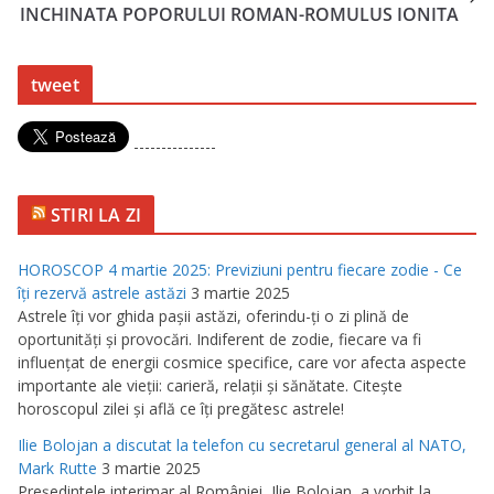
INCHINATA POPORULUI ROMAN-ROMULUS IONITA
tweet
---------------
STIRI LA ZI
HOROSCOP 4 martie 2025: Previziuni pentru fiecare zodie - Ce
îţi rezervă astrele astăzi
3 martie 2025
Astrele îţi vor ghida paşii astăzi, oferindu-ţi o zi plină de
oportunităţi şi provocări. Indiferent de zodie, fiecare va fi
influenţat de energii cosmice specifice, care vor afecta aspecte
importante ale vieţii: carieră, relaţii şi sănătate. Citeşte
horoscopul zilei şi află ce îţi pregătesc astrele!
Ilie Bolojan a discutat la telefon cu secretarul general al NATO,
Mark Rutte
3 martie 2025
Preşedintele interimar al României, Ilie Bolojan, a vorbit la