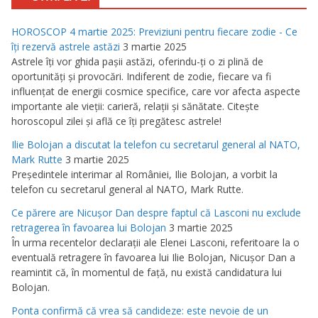
HOROSCOP 4 martie 2025: Previziuni pentru fiecare zodie - Ce
îţi rezervă astrele astăzi
3 martie 2025
Astrele îţi vor ghida paşii astăzi, oferindu-ţi o zi plină de
oportunităţi şi provocări. Indiferent de zodie, fiecare va fi
influenţat de energii cosmice specifice, care vor afecta aspecte
importante ale vieţii: carieră, relaţii şi sănătate. Citeşte
horoscopul zilei şi află ce îţi pregătesc astrele!
Ilie Bolojan a discutat la telefon cu secretarul general al NATO,
Mark Rutte
3 martie 2025
Preşedintele interimar al României, Ilie Bolojan, a vorbit la
telefon cu secretarul general al NATO, Mark Rutte.
Ce părere are Nicuşor Dan despre faptul că Lasconi nu exclude
retragerea în favoarea lui Bolojan
3 martie 2025
În urma recentelor declaraţii ale Elenei Lasconi, referitoare la o
eventuală retragere în favoarea lui Ilie Bolojan, Nicuşor Dan a
reamintit că, în momentul de faţă, nu există candidatura lui
Bolojan.
Ponta confirmă că vrea să candideze: este nevoie de un