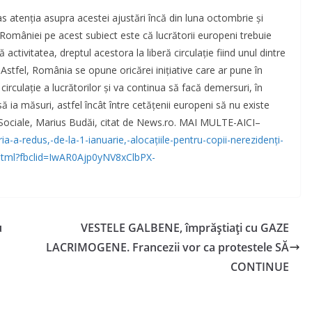
s atenția asupra acestei ajustări încă din luna octombrie și
 a României pe acest subiect este că lucrătorii europeni trebuie
activitatea, dreptul acestora la liberă circulaţie fiind unul dintre
Astfel, România se opune oricărei iniţiative care ar pune în
a circulaţie a lucrătorilor şi va continua să facă demersuri, în
să ia măsuri, astfel încât între cetăţenii europeni să nu existe
iei Sociale, Marius Budăi, citat de News.ro. MAI MULTE-AICI–
-a-redus,-de-la-1-ianuarie,-alocațiile-pentru-copii-nerezidenți-
ne.html?fbclid=IwAR0Ajp0yNV8xClbPX-
u
VESTELE GALBENE, împrăştiaţi cu GAZE
LACRIMOGENE. Francezii vor ca protestele SĂ
CONTINUE