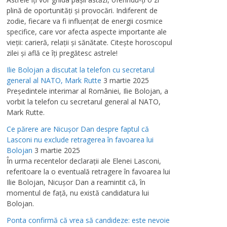
plină de oportunităţi şi provocări. Indiferent de
zodie, fiecare va fi influenţat de energii cosmice
specifice, care vor afecta aspecte importante ale
vieţii: carieră, relaţii şi sănătate. Citeşte horoscopul
zilei şi află ce îţi pregătesc astrele!
Ilie Bolojan a discutat la telefon cu secretarul
general al NATO, Mark Rutte
3 martie 2025
Preşedintele interimar al României, Ilie Bolojan, a
vorbit la telefon cu secretarul general al NATO,
Mark Rutte.
Ce părere are Nicuşor Dan despre faptul că
Lasconi nu exclude retragerea în favoarea lui
Bolojan
3 martie 2025
În urma recentelor declaraţii ale Elenei Lasconi,
referitoare la o eventuală retragere în favoarea lui
Ilie Bolojan, Nicuşor Dan a reamintit că, în
momentul de faţă, nu există candidatura lui
Bolojan.
Ponta confirmă că vrea să candideze: este nevoie