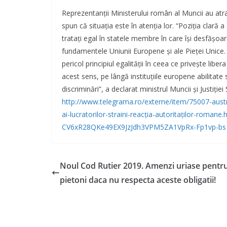
Reprezentanții Ministerului român al Muncii au atra
spun că situația este în atenția lor. “Poziţia clară
trataţi egal în statele membre în care îşi desfăşoară 
fundamentele Uniunii Europene şi ale Pieţei Unice. 
pericol principiul egalităţii în ceea ce priveşte liber
acest sens, pe lângă instituţiile europene abilitate 
discriminări”, a declarat ministrul Muncii şi Justiţ
http://www.telegrama.ro/externe/item/75007-austria
ai-lucratorilor-straini-reacția-autoritaților-roma
CV6xR28QKe49EX9JzJdh3VPM5ZA1VpRx-Fp1vp-bs
Noul Cod Rutier 2019. Amenzi uriase pentr
pietoni daca nu respecta aceste obligatii!