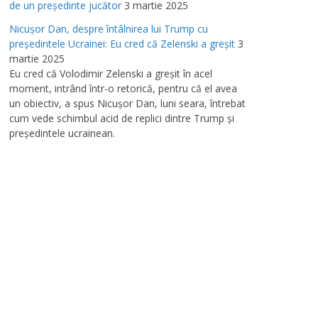
de un preşedinte jucător
3 martie 2025
Nicuşor Dan, despre întâlnirea lui Trump cu
preşedintele Ucrainei: Eu cred că Zelenski a greşit
3
martie 2025
Eu cred că Volodimir Zelenski a greşit în acel
moment, intrând într-o retorică, pentru că el avea
un obiectiv, a spus Nicuşor Dan, luni seara, întrebat
cum vede schimbul acid de replici dintre Trump şi
preşedintele ucrainean.