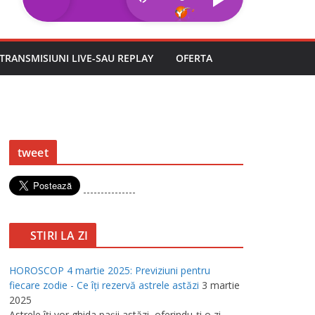
TRANSMISIUNI LIVE-SAU REPLAY
OFERTA
tweet
---------------
STIRI LA ZI
HOROSCOP 4 martie 2025: Previziuni pentru
fiecare zodie - Ce îţi rezervă astrele astăzi
3 martie
2025
Astrele îţi vor ghida paşii astăzi, oferindu-ţi o zi