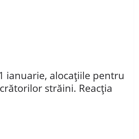
1 ianuarie, alocațiile pentru
crătorilor străini. Reacția