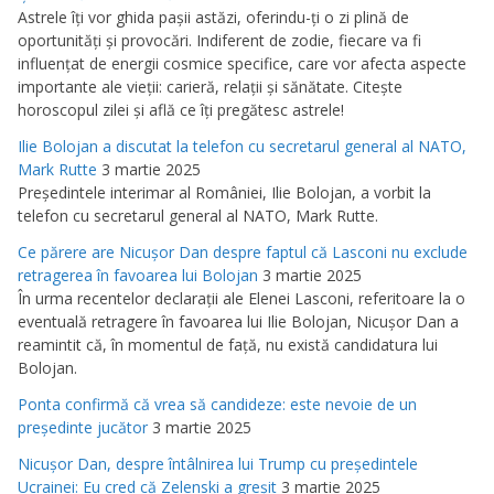
Astrele îţi vor ghida paşii astăzi, oferindu-ţi o zi plină de
oportunităţi şi provocări. Indiferent de zodie, fiecare va fi
influenţat de energii cosmice specifice, care vor afecta aspecte
importante ale vieţii: carieră, relaţii şi sănătate. Citeşte
horoscopul zilei şi află ce îţi pregătesc astrele!
Ilie Bolojan a discutat la telefon cu secretarul general al NATO,
Mark Rutte
3 martie 2025
Preşedintele interimar al României, Ilie Bolojan, a vorbit la
telefon cu secretarul general al NATO, Mark Rutte.
Ce părere are Nicuşor Dan despre faptul că Lasconi nu exclude
retragerea în favoarea lui Bolojan
3 martie 2025
În urma recentelor declaraţii ale Elenei Lasconi, referitoare la o
eventuală retragere în favoarea lui Ilie Bolojan, Nicuşor Dan a
reamintit că, în momentul de faţă, nu există candidatura lui
Bolojan.
Ponta confirmă că vrea să candideze: este nevoie de un
preşedinte jucător
3 martie 2025
Nicuşor Dan, despre întâlnirea lui Trump cu preşedintele
Ucrainei: Eu cred că Zelenski a greşit
3 martie 2025