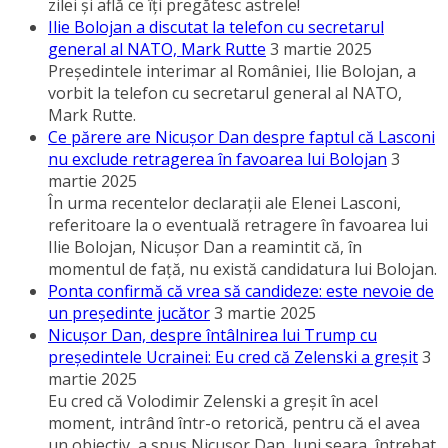
zilei şi află ce îţi pregătesc astrele!
Ilie Bolojan a discutat la telefon cu secretarul
general al NATO, Mark Rutte
3 martie 2025
Preşedintele interimar al României, Ilie Bolojan, a
vorbit la telefon cu secretarul general al NATO,
Mark Rutte.
Ce părere are Nicuşor Dan despre faptul că Lasconi
nu exclude retragerea în favoarea lui Bolojan
3
martie 2025
În urma recentelor declaraţii ale Elenei Lasconi,
referitoare la o eventuală retragere în favoarea lui
Ilie Bolojan, Nicuşor Dan a reamintit că, în
momentul de faţă, nu există candidatura lui Bolojan.
Ponta confirmă că vrea să candideze: este nevoie de
un preşedinte jucător
3 martie 2025
Nicuşor Dan, despre întâlnirea lui Trump cu
preşedintele Ucrainei: Eu cred că Zelenski a greşit
3
martie 2025
Eu cred că Volodimir Zelenski a greşit în acel
moment, intrând într-o retorică, pentru că el avea
un obiectiv, a spus Nicuşor Dan, luni seara, întrebat