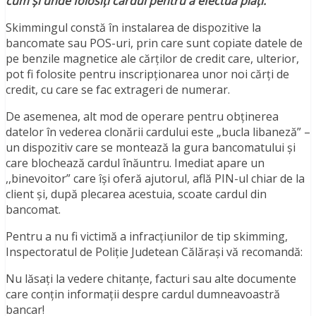
cum și unde folosiți cardul pentru a efectua plăți.
Skimmingul constă în instalarea de dispozitive la
bancomate sau POS-uri, prin care sunt copiate datele de
pe benzile magnetice ale cărţilor de credit care, ulterior,
pot fi folosite pentru inscripţionarea unor noi cărţi de
credit, cu care se fac extrageri de numerar.
De asemenea, alt mod de operare pentru obținerea
datelor în vederea clonării cardului este „bucla libaneză” –
un dispozitiv care se montează la gura bancomatului și
care blochează cardul înăuntru. Imediat apare un
,,binevoitor” care își oferă ajutorul, află PIN-ul chiar de la
client și, după plecarea acestuia, scoate cardul din
bancomat.
Pentru a nu fi victimă a infracțiunilor de tip skimming,
Inspectoratul de Poliție Judetean Călărași vă recomandă:
Nu lăsați la vedere chitanțe, facturi sau alte documente
care conțin informații despre cardul dumneavoastră
bancar!