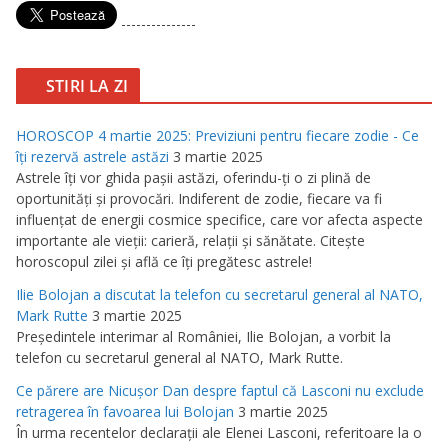
---------------
STIRI LA ZI
HOROSCOP 4 martie 2025: Previziuni pentru fiecare zodie - Ce
îţi rezervă astrele astăzi
3 martie 2025
Astrele îţi vor ghida paşii astăzi, oferindu-ţi o zi plină de
oportunităţi şi provocări. Indiferent de zodie, fiecare va fi
influenţat de energii cosmice specifice, care vor afecta aspecte
importante ale vieţii: carieră, relaţii şi sănătate. Citeşte
horoscopul zilei şi află ce îţi pregătesc astrele!
Ilie Bolojan a discutat la telefon cu secretarul general al NATO,
Mark Rutte
3 martie 2025
Preşedintele interimar al României, Ilie Bolojan, a vorbit la
telefon cu secretarul general al NATO, Mark Rutte.
Ce părere are Nicuşor Dan despre faptul că Lasconi nu exclude
retragerea în favoarea lui Bolojan
3 martie 2025
În urma recentelor declaraţii ale Elenei Lasconi, referitoare la o