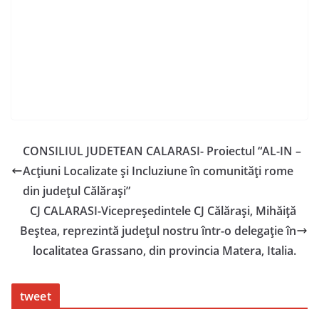
CONSILIUL JUDETEAN CALARASI- Proiectul “AL-IN –
Acțiuni Localizate și Incluziune în comunități rome
din județul Călărași”
CJ CALARASI-Vicepreședintele CJ Călărași, Mihăiță
Beștea, reprezintă județul nostru într-o delegație în
localitatea Grassano, din provincia Matera, Italia.
tweet