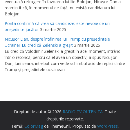
eventuală retragere în favoarea lui Ilie Bolojan, Nicuşor Dan a
reamintit că, în momentul de faţă, nu există candidatura lui
Bolojan.
Ponta confirmă că vrea să candideze: este nevoie de un
preşedinte jucător
3 martie 2025
Nicuşor Dan, despre întâlnirea lui Trump cu preşedintele
Ucrainei: Eu cred că Zelenski a greşit
3 martie 2025
Eu cred că Volodimir Zelenski a greşit în acel moment, intrând
într-o retorică, pentru că el avea un obiectiv, a spus Nicuşor
Dan, luni seara, întrebat cum vede schimbul acid de replici dintre
Trump şi preşedintele ucrainean.
Drepturi de autor © 2026
RADIO TV OLTENITA
. Toate
drepturile rezervate.
Temă:
ColorMag
de ThemeGrill. Propulsat de
WordPress
.