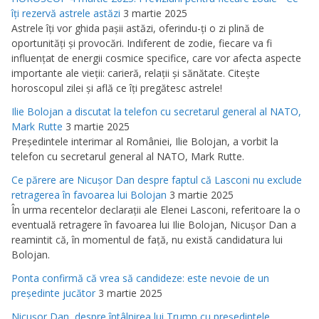
îţi rezervă astrele astăzi
3 martie 2025
Astrele îţi vor ghida paşii astăzi, oferindu-ţi o zi plină de
oportunităţi şi provocări. Indiferent de zodie, fiecare va fi
influenţat de energii cosmice specifice, care vor afecta aspecte
importante ale vieţii: carieră, relaţii şi sănătate. Citeşte
horoscopul zilei şi află ce îţi pregătesc astrele!
Ilie Bolojan a discutat la telefon cu secretarul general al NATO,
Mark Rutte
3 martie 2025
Preşedintele interimar al României, Ilie Bolojan, a vorbit la
telefon cu secretarul general al NATO, Mark Rutte.
Ce părere are Nicuşor Dan despre faptul că Lasconi nu exclude
retragerea în favoarea lui Bolojan
3 martie 2025
În urma recentelor declaraţii ale Elenei Lasconi, referitoare la o
eventuală retragere în favoarea lui Ilie Bolojan, Nicuşor Dan a
reamintit că, în momentul de faţă, nu există candidatura lui
Bolojan.
Ponta confirmă că vrea să candideze: este nevoie de un
preşedinte jucător
3 martie 2025
Nicuşor Dan, despre întâlnirea lui Trump cu preşedintele