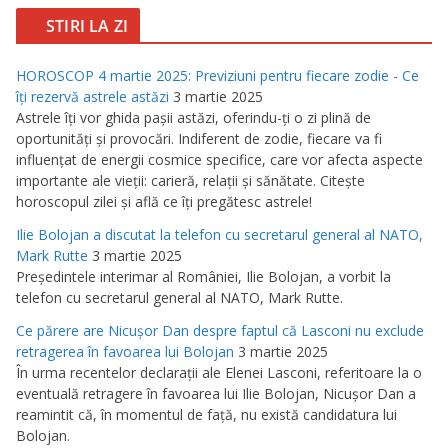
STIRI LA ZI
HOROSCOP 4 martie 2025: Previziuni pentru fiecare zodie - Ce
îţi rezervă astrele astăzi
3 martie 2025
Astrele îţi vor ghida paşii astăzi, oferindu-ţi o zi plină de
oportunităţi şi provocări. Indiferent de zodie, fiecare va fi
influenţat de energii cosmice specifice, care vor afecta aspecte
importante ale vieţii: carieră, relaţii şi sănătate. Citeşte
horoscopul zilei şi află ce îţi pregătesc astrele!
Ilie Bolojan a discutat la telefon cu secretarul general al NATO,
Mark Rutte
3 martie 2025
Preşedintele interimar al României, Ilie Bolojan, a vorbit la
telefon cu secretarul general al NATO, Mark Rutte.
Ce părere are Nicuşor Dan despre faptul că Lasconi nu exclude
retragerea în favoarea lui Bolojan
3 martie 2025
În urma recentelor declaraţii ale Elenei Lasconi, referitoare la o
eventuală retragere în favoarea lui Ilie Bolojan, Nicuşor Dan a
reamintit că, în momentul de faţă, nu există candidatura lui
Bolojan.