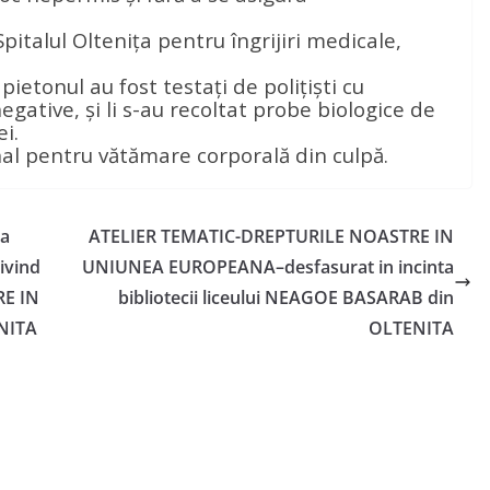
Spitalul Olteniţa
pentru îngrijiri medicale,
ietonul au fost testaţi de poliţişti cu
negative, şi li s-au recoltat probe biologice de
i.
nal pentru vătămare corporală din culpă.
la
ATELIER TEMATIC-DREPTURILE NOASTRE IN
ivind
UNIUNEA EUROPEANA–desfasurat in incinta
RE IN
bibliotecii liceului NEAGOE BASARAB din
NITA
OLTENITA