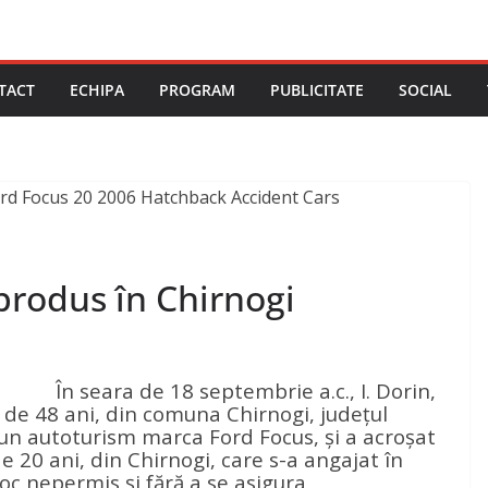
TACT
ECHIPA
PROGRAM
PUBLICITATE
SOCIAL
 produs în Chirnogi
În seara de 18 septembrie a.c., I. Dorin,
de 48 ani, din comuna Chirnogi, judeţul
i un autoturism marca Ford Focus, şi a acroşat
e 20 ani, din Chirnogi, care s-a angajat în
oc nepermis şi fără a se asigura