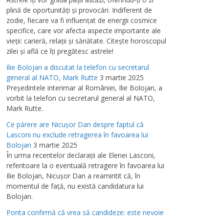
plină de oportunităţi şi provocări. Indiferent de
zodie, fiecare va fi influenţat de energii cosmice
specifice, care vor afecta aspecte importante ale
vieţii: carieră, relaţii şi sănătate. Citeşte horoscopul
zilei şi află ce îţi pregătesc astrele!
Ilie Bolojan a discutat la telefon cu secretarul
general al NATO, Mark Rutte
3 martie 2025
Preşedintele interimar al României, Ilie Bolojan, a
vorbit la telefon cu secretarul general al NATO,
Mark Rutte.
Ce părere are Nicuşor Dan despre faptul că
Lasconi nu exclude retragerea în favoarea lui
Bolojan
3 martie 2025
În urma recentelor declaraţii ale Elenei Lasconi,
referitoare la o eventuală retragere în favoarea lui
Ilie Bolojan, Nicuşor Dan a reamintit că, în
momentul de faţă, nu există candidatura lui
Bolojan.
Ponta confirmă că vrea să candideze: este nevoie