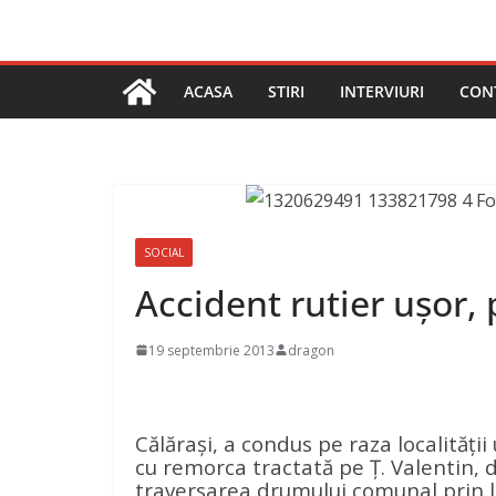
ACASA
STIRI
INTERVIURI
CON
SOCIAL
Accident rutier uşor,
19 septembrie 2013
dragon
Călăraşi, a condus pe raza localităţi
cu remorca tractată pe Ţ. Valentin, d
traversarea drumului comunal prin l