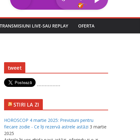
TRANSMISIUNI LIVE-SAU REPLAY
OFERTA
tweet
---------------
STIRI LA ZI
HOROSCOP 4 martie 2025: Previziuni pentru
fiecare zodie - Ce îţi rezervă astrele astăzi
3 martie
2025
Astrele îţi vor ghida paşii astăzi, oferindu-ţi o zi