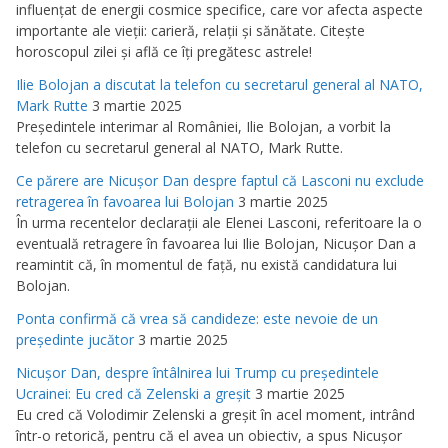
influenţat de energii cosmice specifice, care vor afecta aspecte
importante ale vieţii: carieră, relaţii şi sănătate. Citeşte
horoscopul zilei şi află ce îţi pregătesc astrele!
Ilie Bolojan a discutat la telefon cu secretarul general al NATO,
Mark Rutte
3 martie 2025
Preşedintele interimar al României, Ilie Bolojan, a vorbit la
telefon cu secretarul general al NATO, Mark Rutte.
Ce părere are Nicuşor Dan despre faptul că Lasconi nu exclude
retragerea în favoarea lui Bolojan
3 martie 2025
În urma recentelor declaraţii ale Elenei Lasconi, referitoare la o
eventuală retragere în favoarea lui Ilie Bolojan, Nicuşor Dan a
reamintit că, în momentul de faţă, nu există candidatura lui
Bolojan.
Ponta confirmă că vrea să candideze: este nevoie de un
preşedinte jucător
3 martie 2025
Nicuşor Dan, despre întâlnirea lui Trump cu preşedintele
Ucrainei: Eu cred că Zelenski a greşit
3 martie 2025
Eu cred că Volodimir Zelenski a greşit în acel moment, intrând
într-o retorică, pentru că el avea un obiectiv, a spus Nicuşor