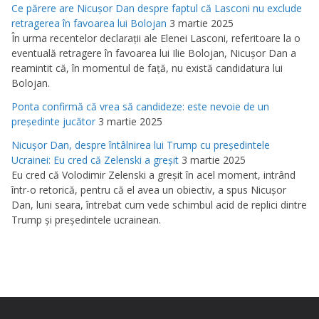
Ce părere are Nicuşor Dan despre faptul că Lasconi nu exclude
retragerea în favoarea lui Bolojan
3 martie 2025
În urma recentelor declaraţii ale Elenei Lasconi, referitoare la o
eventuală retragere în favoarea lui Ilie Bolojan, Nicuşor Dan a
reamintit că, în momentul de faţă, nu există candidatura lui
Bolojan.
Ponta confirmă că vrea să candideze: este nevoie de un
preşedinte jucător
3 martie 2025
Nicuşor Dan, despre întâlnirea lui Trump cu preşedintele
Ucrainei: Eu cred că Zelenski a greşit
3 martie 2025
Eu cred că Volodimir Zelenski a greşit în acel moment, intrând
într-o retorică, pentru că el avea un obiectiv, a spus Nicuşor
Dan, luni seara, întrebat cum vede schimbul acid de replici dintre
Trump şi preşedintele ucrainean.