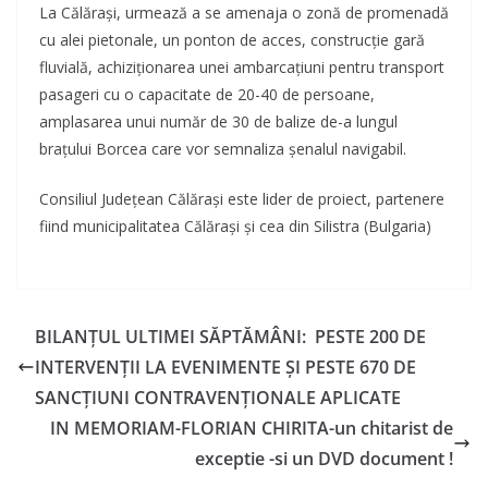
La Călărași, urmează a se amenaja o zonă de promenadă
cu alei pietonale, un ponton de acces, construcție gară
fluvială, achiziționarea unei ambarcațiuni pentru transport
pasageri cu o capacitate de 20-40 de persoane,
amplasarea unui număr de 30 de balize de-a lungul
brațului Borcea care vor se
mnaliza șenalul navigabil.
Consiliul Județean Călărași este lider de proiect, partenere
fiind municipalitatea Călărași și cea din Silistra (Bulgaria)
BILANȚUL ULTIMEI SĂPTĂMÂNI: PESTE 200 DE
INTERVENȚII LA EVENIMENTE ȘI PESTE 670 DE
SANCȚIUNI CONTRAVENȚIONALE APLICATE
IN MEMORIAM-FLORIAN CHIRITA-un chitarist de
exceptie -si un DVD document !