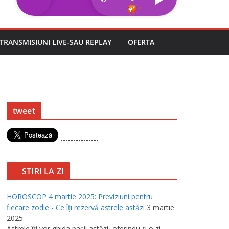
TRANSMISIUNI LIVE-SAU REPLAY
OFERTA
tweet
---------------
STIRI LA ZI
HOROSCOP 4 martie 2025: Previziuni pentru
fiecare zodie - Ce îţi rezervă astrele astăzi
3 martie
2025
Astrele îţi vor ghida paşii astăzi, oferindu-ţi o zi