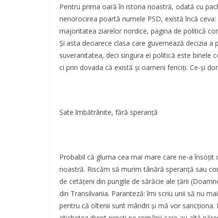
Pentru prima oară în istoria noastră, odată cu pach
nenorocirea poartă numele PSD, există încă ceva: dova
majoritatea ziarelor nordice, pagina de politică co
Și asta deoarece clasa care guvernează decizia a 
suveranitatea, deci singura ei politică este binele c
ci prin dovada că există și oameni fericiți. Ce-și dor
Sate îmbătrânite, fără speranță
Probabil că gluma cea mai mare care ne-a însoțit 
noastră. Riscăm să murim tânără speranță sau con
de cetățeni din pungile de sărăcie ale țării (Doamn
din Transilvania. Paranteză: îmi scriu unii să nu ma
pentru că oltenii sunt mândri și mă vor sancționa. E
etichetez drept proști pe românii care au altă părer