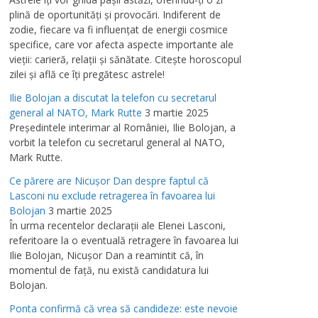
plină de oportunităţi şi provocări. Indiferent de
zodie, fiecare va fi influenţat de energii cosmice
specifice, care vor afecta aspecte importante ale
vieţii: carieră, relaţii şi sănătate. Citeşte horoscopul
zilei şi află ce îţi pregătesc astrele!
Ilie Bolojan a discutat la telefon cu secretarul
general al NATO, Mark Rutte
3 martie 2025
Preşedintele interimar al României, Ilie Bolojan, a
vorbit la telefon cu secretarul general al NATO,
Mark Rutte.
Ce părere are Nicuşor Dan despre faptul că
Lasconi nu exclude retragerea în favoarea lui
Bolojan
3 martie 2025
În urma recentelor declaraţii ale Elenei Lasconi,
referitoare la o eventuală retragere în favoarea lui
Ilie Bolojan, Nicuşor Dan a reamintit că, în
momentul de faţă, nu există candidatura lui
Bolojan.
Ponta confirmă că vrea să candideze: este nevoie