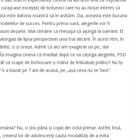
curajoase excepții) de bolșevici care nu au niciun interes să
ta este datoria noastră să le arătăm. Da, aceasta este bucuria
modelelor de succes. Pentru prima oară, alegerile vor fi
misiuni deșarte. Mai rămâne ca mesajul să ajungă la oameni. El
lungați de lipsa perspectivei unui trai decent. În acest ritm, în
ite, ci și orașe. Admit că aici am exagerat un pic, dar
i. Își imagina cineva că imediat după ce va câștiga alegerile, PSD
cât să scape de închisoare o mână de îmbuibați politici? Nu își
 S-a bazat pe 7 ani de-acasă, pe „așa ceva nu se face”.
mânia? Nu, o știu până și copiii din ciclul primar. Astfel, însă,
creierul lor de adolescenți caută modalități de a evita