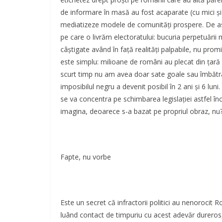
de informare în masă au fost acaparate (cu mici și 
mediatizeze modele de comunități prospere. De as
pe care o livrăm electoratului: bucuria perpetuării 
câștigate având în față realități palpabile, nu pro
este simplu: milioane de români au plecat din țară a
scurt timp nu am avea doar sate goale sau îmbătrân
imposibilul negru a devenit posibil în 2 ani și 6 lun
se va concentra pe schimbarea legislației astfel în
imagina, deoarece s-a bazat pe propriul obraz, nu?
Fapte, nu vorbe
Este un secret că infractorii politici au nenorocit Ro
luând contact de timpuriu cu acest adevăr dureros, 