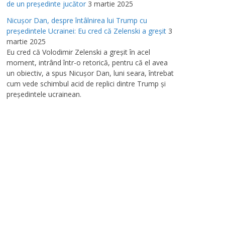
de un preşedinte jucător
3 martie 2025
Nicuşor Dan, despre întâlnirea lui Trump cu
preşedintele Ucrainei: Eu cred că Zelenski a greşit
3
martie 2025
Eu cred că Volodimir Zelenski a greşit în acel
moment, intrând într-o retorică, pentru că el avea
un obiectiv, a spus Nicuşor Dan, luni seara, întrebat
cum vede schimbul acid de replici dintre Trump şi
preşedintele ucrainean.