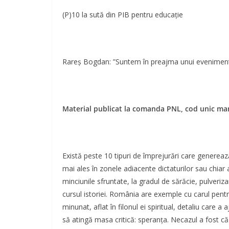
(P)10 la sută din PIB pentru educație
Rareș Bogdan: ”Suntem în preajma unui eveniment r
Material publicat la comanda PNL, cod unic m
Există peste 10 tipuri de împrejurări care generează
mai ales în zonele adiacente dictaturilor sau chiar af
minciunile sfruntate, la gradul de sărăcie, pulveri
cursul istoriei. România are exemple cu carul pentru
minunat, aflat în filonul ei spiritual, detaliu care 
să atingă masa critică: speranța. Necazul a fost că