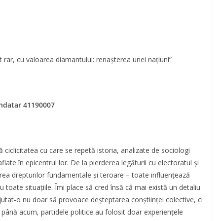
ar, cu valoarea diamantului: renașterea unei națiuni”
andatar 41190007
 ciclicitatea cu care se repetă istoria, analizate de sociologi
late în epicentrul lor. De la pierderea legăturii cu electoratul și
zarea drepturilor fundamentale și teroare – toate influențează
 toate situațiile. Îmi place să cred însă că mai există un detaliu
a ajutat-o nu doar să provoace deșteptarea conștiinței colective, ci
 până acum, partidele politice au folosit doar experiențele