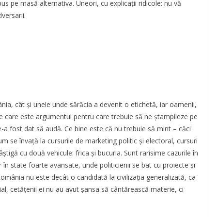
s pe masă alternativa. Uneori, cu explicații ridicole: nu vă
versarii.
ia, cât și unele unde sărăcia a devenit o etichetă, iar oamenii,
știe care este argumentul pentru care trebuie să ne ștampileze pe
e-a fost dat să audă. Ce bine este că nu trebuie să mint – căci
e învață la cursurile de marketing politic și electoral, cursuri
știgă cu două vehicule: frica și bucuria. Sunt rarisime cazurile în
 în state foarte avansate, unde politicienii se bat cu proiecte și
omânia nu este decât o candidată la civilizația generalizată, ca
țial, cetățenii ei nu au avut șansa să cântărească materie, ci