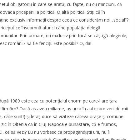
etul obligatoriu în care se arată, cu fapte, nu cu minciuni, că
da priceperii la politică. O altă politică! Știți că în
nține exclusiv informații despre ceea ce considerăm noi „social”?
priceput ce înseamnă atunci când populația delegă
omunitar. Prin urmare, nu exclusiv prin frică se câștigă alegerile,
esc românii? Să fie fericiți. Este posibil? O, da!
după 1989 este cea cu potențialul enorm pe care-l are țara
firmăm? Dacă aș avea miliarde, aș urca în autocare zeci de mii
e, câte sunt!) și le-aș duce să viziteze câteva orașe și comune
i zic în Oltenia că în Cluj-Napoca e bunăstare, că e frumos,
i, ce să vezi? Eu nu vorbesc ca propagandiștii urii, nu îi
e sau stau în expectativă. Oltenii nu au nicio vină că mijloacele