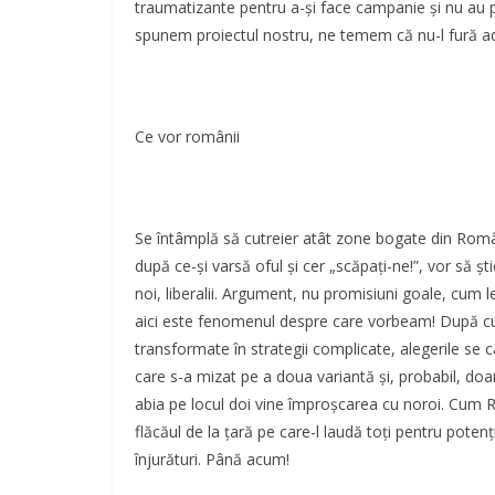
traumatizante pentru a-și face campanie și nu au pu
spunem proiectul nostru, ne temem că nu-l fură ad
Ce vor românii
Se întâmplă să cutreier atât zone bogate din Român
după ce-și varsă oful și cer „scăpați-ne!”, vor să 
noi, liberalii. Argument, nu promisiuni goale, cum l
aici este fenomenul despre care vorbeam! După cum s
transformate în strategii complicate, alegerile se câ
care s-a mizat pe a doua variantă și, probabil, doar
abia pe locul doi vine împroșcarea cu noroi. Cum R
flăcăul de la țară pe care-l laudă toți pentru poten
înjurături. Până acum!