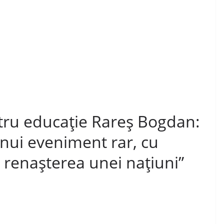
ntru educație Rareș Bogdan:
nui eveniment rar, cu
 renașterea unei națiuni”