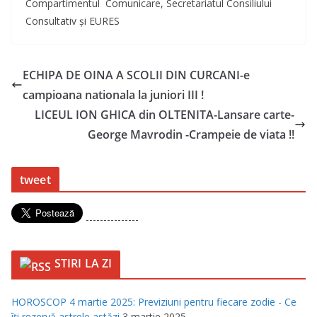
Compartimentul Comunicare, Secretariatul Consiliului
Consultativ și EURES
ECHIPA DE OINA A SCOLII DIN CURCANI-e
campioana nationala la juniori III !
LICEUL ION GHICA din OLTENITA-Lansare carte-
George Mavrodin -Crampeie de viata !!
tweet
---------------
STIRI LA ZI
HOROSCOP 4 martie 2025: Previziuni pentru fiecare zodie - Ce
îţi rezervă astrele astăzi
3 martie 2025