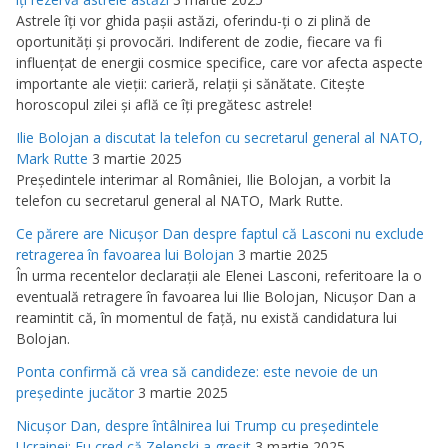
Astrele îţi vor ghida paşii astăzi, oferindu-ţi o zi plină de
oportunităţi şi provocări. Indiferent de zodie, fiecare va fi
influenţat de energii cosmice specifice, care vor afecta aspecte
importante ale vieţii: carieră, relaţii şi sănătate. Citeşte
horoscopul zilei şi află ce îţi pregătesc astrele!
Ilie Bolojan a discutat la telefon cu secretarul general al NATO,
Mark Rutte
3 martie 2025
Preşedintele interimar al României, Ilie Bolojan, a vorbit la
telefon cu secretarul general al NATO, Mark Rutte.
Ce părere are Nicuşor Dan despre faptul că Lasconi nu exclude
retragerea în favoarea lui Bolojan
3 martie 2025
În urma recentelor declaraţii ale Elenei Lasconi, referitoare la o
eventuală retragere în favoarea lui Ilie Bolojan, Nicuşor Dan a
reamintit că, în momentul de faţă, nu există candidatura lui
Bolojan.
Ponta confirmă că vrea să candideze: este nevoie de un
preşedinte jucător
3 martie 2025
Nicuşor Dan, despre întâlnirea lui Trump cu preşedintele
Ucrainei: Eu cred că Zelenski a greşit
3 martie 2025