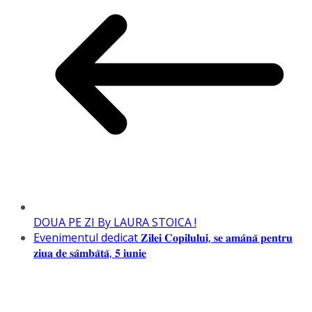
DOUA PE ZI By LAURA STOICA !
Evenimentul dedicat 𝐙𝐢𝐥𝐞𝐢 𝐂𝐨𝐩𝐢𝐥𝐮𝐥𝐮𝐢, 𝐬𝐞 𝐚𝐦𝐚̂𝐧𝐚̆ 𝐩𝐞𝐧𝐭𝐫𝐮
𝐳𝐢𝐮𝐚 𝐝𝐞 𝐬𝐚̂𝐦𝐛𝐚̆𝐭𝐚̆, 𝟓 𝐢𝐮𝐧𝐢𝐞