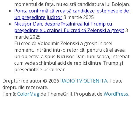
momentul de faţă, nu există candidatura lui Bolojan.
Ponta confirmă că vrea să candideze: este nevoie de
un preşedinte jucător
3 martie 2025
Nicuşor Dan, despre întâlnirea lui Trump cu
preşedintele Ucrainei: Eu cred că Zelenski a greşit
3
martie 2025
Eu cred că Volodimir Zelenski a greşit în acel
moment, intrând într-o retorică, pentru că el avea
un obiectiv, a spus Nicuşor Dan, luni seara, întrebat
cum vede schimbul acid de replici dintre Trump şi
preşedintele ucrainean.
Drepturi de autor © 2026
RADIO TV OLTENITA
. Toate
drepturile rezervate.
Temă:
ColorMag
de ThemeGrill. Propulsat de
WordPress
.