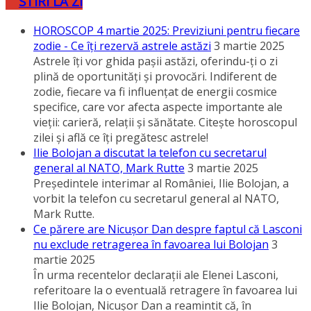
STIRI LA ZI
HOROSCOP 4 martie 2025: Previziuni pentru fiecare
zodie - Ce îţi rezervă astrele astăzi
3 martie 2025
Astrele îţi vor ghida paşii astăzi, oferindu-ţi o zi
plină de oportunităţi şi provocări. Indiferent de
zodie, fiecare va fi influenţat de energii cosmice
specifice, care vor afecta aspecte importante ale
vieţii: carieră, relaţii şi sănătate. Citeşte horoscopul
zilei şi află ce îţi pregătesc astrele!
Ilie Bolojan a discutat la telefon cu secretarul
general al NATO, Mark Rutte
3 martie 2025
Preşedintele interimar al României, Ilie Bolojan, a
vorbit la telefon cu secretarul general al NATO,
Mark Rutte.
Ce părere are Nicuşor Dan despre faptul că Lasconi
nu exclude retragerea în favoarea lui Bolojan
3
martie 2025
În urma recentelor declaraţii ale Elenei Lasconi,
referitoare la o eventuală retragere în favoarea lui
Ilie Bolojan, Nicuşor Dan a reamintit că, în