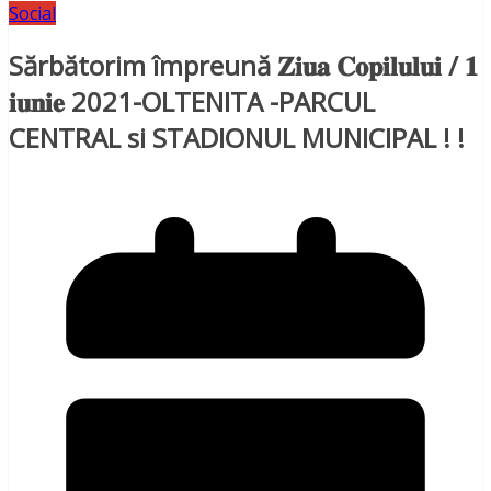
Social
Sărbătorim împreună 𝐙𝐢𝐮𝐚 𝐂𝐨𝐩𝐢𝐥𝐮𝐥𝐮𝐢 / 𝟏
𝐢𝐮𝐧𝐢𝐞 2021-OLTENITA -PARCUL
CENTRAL si STADIONUL MUNICIPAL ! !