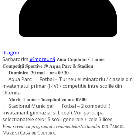
dragon
Sărbătorim
#împreună
𝐙𝐢𝐮𝐚 𝐂𝐨𝐩𝐢𝐥𝐮𝐥𝐮𝐢 / 𝟏 𝐢𝐮𝐧𝐢𝐞
𝐂𝐨𝐦𝐩𝐞𝐭𝐢𝐭̦𝐢𝐢 𝐒𝐩𝐨𝐫𝐭𝐢𝐯𝐞 @ 𝐀𝐪𝐮𝐚 𝐏𝐚𝐫𝐜 & 𝐒𝐭𝐚𝐝𝐢𝐨𝐧
𝐃𝐮𝐦𝐢𝐧𝐢𝐜𝐚, 𝟑𝟎 𝐦𝐚𝐢 – 𝐨𝐫𝐚 𝟎𝟗:𝟑𝟎
:
Aqua Parc:
Fotbal – Turneu eliminatoriu / clasele din
invatamatul primar (I-IV) \ competitie intre scolile din
Oltenita
𝐌𝐚𝐫𝐭𝐢, 𝟏 𝐢𝐮𝐧𝐢𝐞 – 𝐢̂𝐧𝐜𝐞𝐩𝐚̂𝐧𝐝 𝐜𝐮 𝐨𝐫𝐚 𝟎𝟗:𝟎𝟎 :
Stadionul Municipal:
Fotbal – 2 competitii (
Invatamant gimnazial si Liceal). Vor participa
selectionatele celor 5 scoli generale + cele 3 licee.
𝑉𝑜𝑚 𝑟𝑒𝑣𝑒𝑛𝑖 𝑐𝑢 𝑝𝑟𝑜𝑔𝑟𝑎𝑚𝑢𝑙 𝑒𝑣𝑒𝑛𝑖𝑚𝑒𝑛𝑡𝑒𝑙𝑜𝑟/𝑎𝑐𝑡𝑖𝑢𝑛𝑖𝑙𝑜𝑟 ᴅɪɴ Pᴀʀᴄᴜʟ
Mᴀʀᴇ sɪ Cᴀsᴀ ᴅᴇ Cᴜʟᴛᴜʀᴀ.