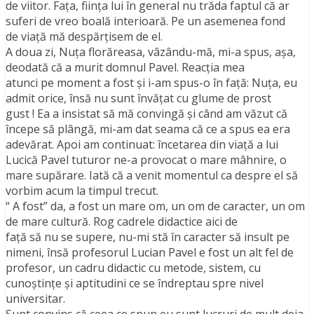
de viitor. Faţa, fiinţa lui în general nu trăda faptul că ar
suferi de vreo boală interioară. Pe un asemenea fond
de viaţă mă despărţisem de el.
A doua zi, Nuţa florăreasa, vâzându-mă, mi-a spus, aşa,
deodată că a murit domnul Pavel. Reacţia mea
atunci pe moment a fost şi i-am spus-o în faţă: Nuţa, eu
admit orice, însă nu sunt învăţat cu glume de prost
gust ! Ea a insistat să mă convingă şi când am văzut că
începe să plângă, mi-am dat seama că ce a spus ea era
adevărat. Apoi am continuat: încetarea din viaţă a lui
Lucică Pavel tuturor ne-a provocat o mare mâhnire, o
mare supărare. Iată că a venit momentul ca despre el să
vorbim acum la timpul trecut.
“ A fost” da, a fost un mare om, un om de caracter, un om
de mare cultură. Rog cadrele didactice aici de
faţă să nu se supere, nu-mi stă în caracter să insult pe
nimeni, însă profesorul Lucian Pavel e fost un alt fel de
profesor, un cadru didactic cu metode, sistem, cu
cunoştinţe şi aptitudini ce se îndreptau spre nivel
universitar.