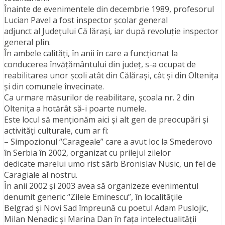
Înainte de evenimentele din decembrie 1989, profesorul
Lucian Pavel a fost inspector şcolar general
adjunct al Judeţului Că lăraşi, iar după revoluţie inspector
general plin.
În ambele calităţi, în anii în care a funcţionat la
conducerea învăţământului din judeţ, s-a ocupat de
reabilitarea unor şcoli atât din Călăraşi, cât şi din Olteniţa
şi din comunele învecinate.
Ca urmare măsurilor de reabilitare, şcoala nr. 2 din
Olteniţa a hotărât să-i poarte numele.
Este locul să menţionăm aici şi alt gen de preocupări şi
activităţi culturale, cum ar fi:
– Simpozionul “Carageale” care a avut loc la Smederovo
în Serbia în 2002, organizat cu prilejul zilelor
dedicate marelui umo rist sârb Bronislav Nusic, un fel de
Caragiale al nostru.
În anii 2002 şi 2003 avea să organizeze evenimentul
denumit generic “Zilele Eminescu”, în localităţile
Belgrad şi Novi Sad împreună cu poetul Adam Puslojic,
Milan Nenadic şi Marina Dan în faţa intelectualităţii