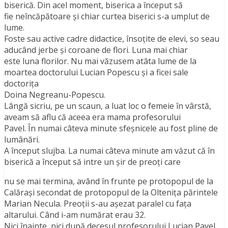
biserică. Din acel moment, biserica a început să
fie neîncăpătoare şi chiar curtea biserici s-a umplut de
lume.
Foste sau active cadre didactice, însoțite de elevi, so seau
aducând jerbe şi coroane de flori. Luna mai chiar
este luna florilor. Nu mai văzusem atâta lume de la
moartea doctorului Lucian Popescu şi a ficei sale
doctoriţa
Doina Negreanu-Popescu.
Lângă sicriu, pe un scaun, a luat loc o femeie în vârstă,
aveam să aflu că aceea era mama profesorului
Pavel. În numai câteva minute sfeșnicele au fost pline de
lumânări.
A început slujba. La numai câteva minute am văzut că în
biserică a început să intre un şir de preoţi care
nu se mai termina, având în frunte pe protopopul de la
Calăraşi secondat de protopopul de la Olteniţa părintele
Marian Necula. Preoţii s-au aşezat paralel cu faţa
altarului. Când i-am numărat erau 32.
Nici înainte, nici după decesul profesorului Lucian Pavel