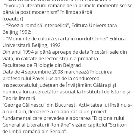
-”Evoluţia literaturii române de la primele momente scrise
până la post modernism” în limba sârbă
(coautor)
– “Poezia română interbelică”, Editura Universitară
Beijing 1992;
– “Momente de cultură şi artă în nordul Chinei” Editura
Universitară Beijing, 1992.
Din anul 1994 și până aproape de data încetării sale din
viaţă, în calitate de lector străin a predat la
Facultatea de Fi lologie din Belgrad.
Data de 4 septembrie 2008 marchează înlocuirea
profesorului Pavel Lucian de la conducerea
Inspectoratului judeţean de Învăţământ Călăraşi şi
numirea lui ca cercetător asociat la Institutul de Istorie şi
Teorie literară
“George Călinescu” din Bucureşti. Activitatea lui însă nu s-
a oprit aici, deoarece a colabo rat la un proiect
fundamental care prevedea elaborarea ”Dicţiona rului
General al Literaturii Române” vizând capitolul “Scriitori
de limbă română din Serbia”.