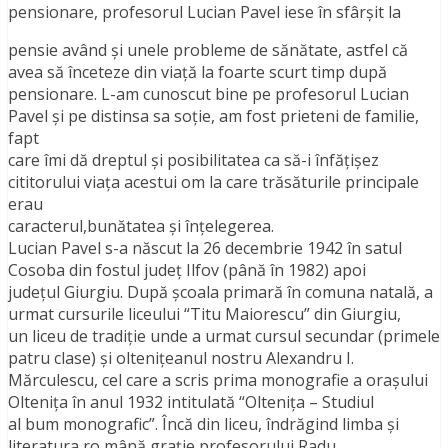
pensionare, profesorul Lucian Pavel iese în sfârşit la
pensie având şi unele probleme de sănătate, astfel că
avea să înceteze din viaţă la foarte scurt timp după
pensionare. L-am cunoscut bine pe profesorul Lucian
Pavel şi pe distinsa sa soţie, am fost prieteni de familie,
fapt
care îmi dă dreptul şi posibilitatea ca să-i înfăţişez
cititorului viaţa acestui om la care trăsăturile principale
erau
caracterul,bunătatea şi înţelegerea.
Lucian Pavel s-a născut la 26 decembrie 1942 în satul
Cosoba din fostul judeţ Ilfov (până în 1982) apoi
judeţul Giurgiu. După şcoala primară în comuna natală, a
urmat cursurile liceului “Titu Maiorescu” din Giurgiu,
un liceu de tradiţie unde a urmat cursul secundar (primele
patru clase) şi olteniţeanul nostru Alexandru I.
Mărculescu, cel care a scris prima monografie a oraşului
Olteniţa în anul 1932 intitulată “Oltenița – Studiul
al bum monografic”. Încă din liceu, îndrăgind limba şi
literatura ro mână graţie profesorului Radu