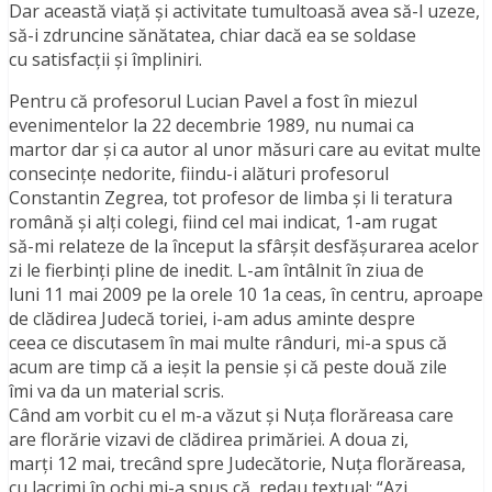
Dar această viaţă şi activitate tumultoasă avea să-l uzeze,
să-i zdruncine sănătatea, chiar dacă ea se soldase
cu satisfacţii şi împliniri.
Pentru că profesorul Lucian Pavel a fost în miezul
evenimentelor la 22 decembrie 1989, nu numai ca
martor dar şi ca autor al unor măsuri care au evitat multe
consecinţe nedorite, fiindu-i alături profesorul
Constantin Zegrea, tot profesor de limba şi li teratura
română şi alţi colegi, fiind cel mai indicat, 1-am rugat
să-mi relateze de la început la sfârşit desfăşurarea acelor
zi le fierbinţi pline de inedit. L-am întâlnit în ziua de
luni 11 mai 2009 pe la orele 10 1a ceas, în centru, aproape
de clădirea Judecă toriei, i-am adus aminte despre
ceea ce discutasem în mai multe rânduri, mi-a spus că
acum are timp că a ieşit la pensie şi că peste două zile
îmi va da un material scris.
Când am vorbit cu el m-a văzut şi Nuţa florăreasa care
are florărie vizavi de clădirea primăriei. A doua zi,
marţi 12 mai, trecând spre Judecătorie, Nuţa florăreasa,
cu lacrimi în ochi mi-a spus că, redau textual: “Azi