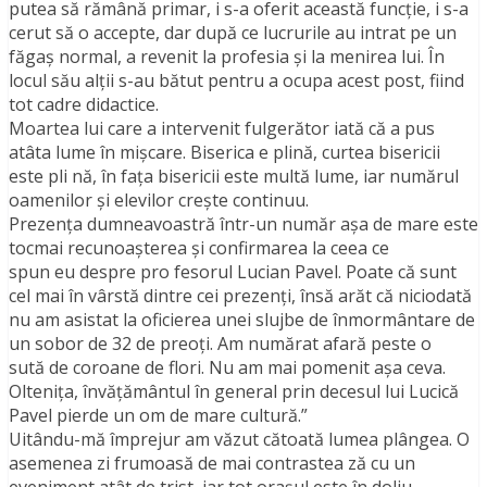
putea să rămână primar, i s-a oferit această funcţie, i s-a
cerut să o accepte, dar după ce lucrurile au intrat pe un
făgaş normal, a revenit la profesia şi la menirea lui. În
locul său alţii s-au bătut pentru a ocupa acest post, fiind
tot cadre didactice.
Moartea lui care a intervenit fulgerător iată că a pus
atâta lume în mișcare. Biserica e plină, curtea bisericii
este pli nă, în faţa bisericii este multă lume, iar numărul
oamenilor şi elevilor creşte continuu.
Prezenţa dumneavoastră într-un număr aşa de mare este
tocmai recunoaşterea şi confirmarea la ceea ce
spun eu despre pro fesorul Lucian Pavel. Poate că sunt
cel mai în vârstă dintre cei prezenţi, însă arăt că niciodată
nu am asistat la oficierea unei slujbe de înmormântare de
un sobor de 32 de preoţi. Am numărat afară peste o
sută de coroane de flori. Nu am mai pomenit aşa ceva.
Olteniţa, învăţământul în general prin decesul lui Lucică
Pavel pierde un om de mare cultură.”
Uitându-mă împrejur am văzut cătoată lumea plângea. O
asemenea zi frumoasă de mai contrastea ză cu un