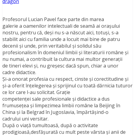
dragon
Profesorul Lucian Pavel face parte din marea
galerie a oamenilor intelectuali de seamă ai oraşului
nostru, pentru că, deşi nu s-a născut aici, totuşi, s-a
stabilit aici cu familia unde a locuit mai bine de patru
decenii şi unde, prin veritabilul şi solidul său
profesionalism în domeniul limbii şi literaturii române şi
nu numai, a contribuit la cultura mai multor generaţii
de tineri elevi şi, nu greşesc dacă spun, chiar a unor
cadre didactice.
Și-a onorat profesia cu respect, cinste şi corectitudine şi
şi-a oferit înţelegerea şi sprijinul cu toată dărnicia tuturor
ce lor care l-au solicitat. Graţie
competenţei sale profesionale şi didactice a dus
frumuseţea şi limpezimea limbii române la Beijing în
China şi la Belgrad în Jugoslavia, împărtăşind-o
cadrului uni versitar.
După o viaţă tumultoasă, după o activitate
prodigioasă,desfăşurată cu mult peste vârsta şi anii de