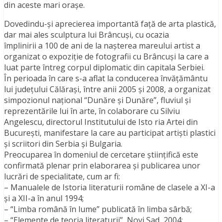
din aceste mari oraşe.
Dovedindu-şi aprecierea importantă față de arta plastică,
dar mai ales sculptura lui Brâncuşi, cu ocazia
împlinirii a 100 de ani de la naşterea mareului artist a
organizat o expoziţie de fotografii cu Brâncuşi la care a
luat parte întreg corpul diplomatic din capitala Serbiei.
În perioada în care s-a aflat la conducerea învăţământu
lui judeţului Călărași, între anii 2005 şi 2008, a organizat
simpozionul naţional “Dunăre şi Dunăre”, fluviul şi
reprezentările lui în arte, în colaborare cu Silviu
Angelescu, directorul Institutului de Isto ria Artei din
Bucureşti, manifestare la care au participat artişti plastici
şi scriitori din Serbia şi Bulgaria.
Preocuparea în domeniul de cercetare ştiinţifică este
confirmată plenar prin elaborarea şi publicarea unor
lucrări de specialitate, cum ar fi:
– Manualele de Istoria literaturii române de clasele a XI-a
şi a XII-a în anul 1994;
– “Limba română în lume” publicată în limba sârbă;
– “Elemente de teoria literaturii”, Novi Sad, 2004;