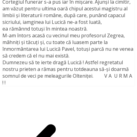
Cortegiul funerar s-a pus iar în mişcare. Ajunşi la cimitir,
am văzut pentru ultima oară chipul acestui magistru al
limbii şi literaturii române, după care, punând capacul
sicriului, iamginea lui Lucică ne-a fost luată,
ea rămânnd totuşi în mintea noastră.
M-am întors acasă cu vecinul meu profesorul Zegrea,
mâhniţi şi tăcuţi şi, cu toate că luasem parte la
înmormântarea lui Lucică Pavel, totuşi parcă nu ne venea
să credem că el nu mai există.
Dumnezeu să te ierte dragă Lucică ! Astfel regretatul
nostru prieten a rămas pentru totdeauna să-și doarmă
somnul de veci pe meleagurile Olteniței. V A U R M A
! !