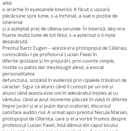
aibă
o ierarhie în eşaloanele bisericii. A făcut o uşoară
plecăciune spre lume, s-a închinat, a luat o poziţie de
smerenie
şi a aşteptat preţ de câteva secunde. În biserică, deşi era
foarte multă lume de tot felul, s-a aşternut o li nişte
desăvârşită.
Preotul Bartz Eugen – acesta era protopopul de Călăraşi,
cunoscându-l pe profesorul Lucian Pavel în
diferite ipostaze şi îm prejurări, prin cuvinte simple,
rostite cu patos dar meşteşugit alese, a evocat
personalitatea
defunctului, scoţând în evidenţă prin cipalele trăsături de
caracter. Sigur că atunci când îl cunoşti pe un om și
atunci când acesta este om în adevăratul înţeles al cu
vântului, când ai avut momente plăcute în viaţă în diferite
împre jurări şi ai şi puţin darul oratoriei, discursul
satisface audito riul. A urmat apoi preotul Necula Marian,
protopopul de Olteniţa, care şi el a vorbit frumos despre
profesorul Lucian Pavel, însă dânsul din capul locului