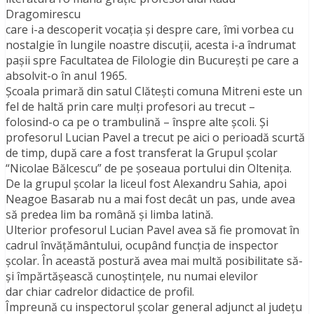
Dragomirescu
care i-a descoperit vocaţia şi despre care, îmi vorbea cu
nostalgie în lungile noastre discuţii, acesta i-a îndrumat
paşii spre Facultatea de Filologie din Bucureşti pe care a
absolvit-o în anul 1965.
Şcoala primară din satul Clăteşti comuna Mitreni este un
fel de haltă prin care mulţi profesori au trecut –
folosind-o ca pe o trambulină – înspre alte şcoli. Și
profesorul Lucian Pavel a trecut pe aici o perioadă scurtă
de timp, după care a fost transferat la Grupul şcolar
“Nicolae Bălcescu” de pe şoseaua portului din Olteniţa.
De la grupul şcolar la liceul fost Alexandru Sahia, apoi
Neagoe Basarab nu a mai fost decât un pas, unde avea
să predea lim ba română şi limba latină.
Ulterior profesorul Lucian Pavel avea să fie promovat în
cadrul învăţământului, ocupând funcţia de inspector
şcolar. În această postură avea mai multă posibilitate să-
şi împărtăşească cunoştinţele, nu numai elevilor
dar chiar cadrelor didactice de profil.
Împreună cu inspectorul şcolar general adjunct al judeţu