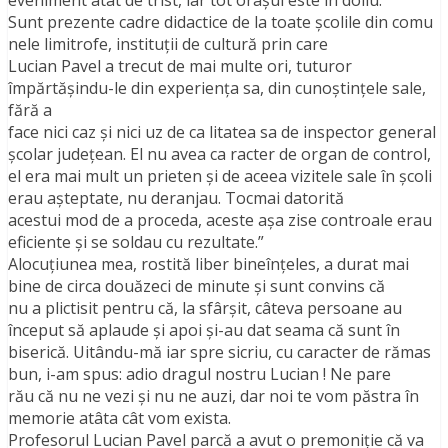
eveniment atât de trist, iar tot oraşul este în doliu.
Sunt prezente cadre didactice de la toate şcolile din comu
nele limitrofe, instituţii de cultură prin care
Lucian Pavel a trecut de mai multe ori, tuturor
împărtăşindu-le din experienţa sa, din cunoştinţele sale,
fără a
face nici caz şi nici uz de ca litatea sa de inspector general
şcolar judeţean. El nu avea ca racter de organ de control,
el era mai mult un prieten şi de aceea vizitele sale în şcoli
erau aşteptate, nu deranjau. Tocmai datorită
acestui mod de a proceda, aceste aşa zise controale erau
eficiente şi se soldau cu rezultate.”
Alocuţiunea mea, rostită liber bineînţeles, a durat mai
bine de circa douăzeci de minute şi sunt convins că
nu a plictisit pentru că, la sfârşit, câteva persoane au
început să aplaude și apoi şi-au dat seama că sunt în
biserică. Uitându-mă iar spre sicriu, cu caracter de rămas
bun, i-am spus: adio dragul nostru Lucian ! Ne pare
rău că nu ne vezi şi nu ne auzi, dar noi te vom păstra în
memorie atâta cât vom exista.
Profesorul Lucian Pavel parcă a avut o premoniție că va