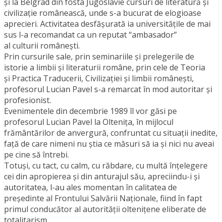
şi la Belgrad din fosta Jugoslavie cursuri de literatură şi
civilizaţie românească, unde s-a bucurat de elogioase
aprecieri. Activitatea desfăşurată ia universităţile de mai
sus l-a recomandat ca un reputat “ambasador”
al culturii româneşti.
Prin cursurile sale, prin seminariile şi prelegerile de
istorie a limbii şi literaturii române, prin cele de Teoria
şi Practica Traducerii, Civilizaţiei şi limbii româneşti,
profesorul Lucian Pavel s-a remarcat în mod autoritar şi
profesionist.
Evenimentele din decembrie 1989 îl vor găsi pe
profesorul Lucian Pavel la Olteniţa, în mijlocul
frământărilor de anvergură, confruntat cu situaţii inedite,
faţă de care nimeni nu ştia ce măsuri să ia şi nici nu aveai
pe cine să întrebi.
Totuşi, cu tact, cu calm, cu răbdare, cu multă înţelegere
cei din apropierea şi din anturajul său, apreciindu-i şi
autoritatea, l-au ales momentan în calitatea de
preşedinte al Frontului Salvării Naţionale, fiind în fapt
primul conducător al autorităţii olteniţene eliberate de
totalitarism.