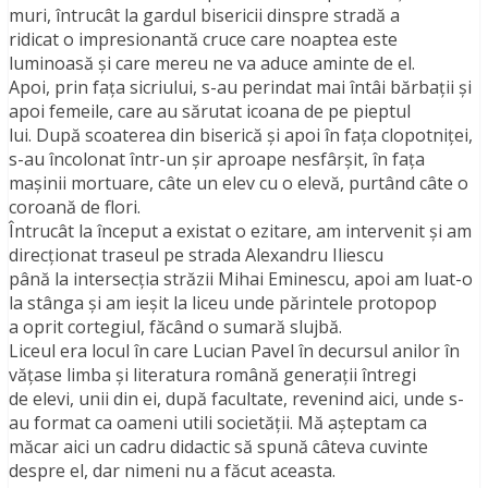
muri, întrucât la gardul bisericii dinspre stradă a
ridicat o impresionantă cruce care noaptea este
luminoasă şi care mereu ne va aduce aminte de el.
Apoi, prin faţa sicriului, s-au perindat mai întâi bărbaţii şi
apoi femeile, care au sărutat icoana de pe pieptul
lui. După scoaterea din biserică şi apoi în faţa clopotniţei,
s-au încolonat într-un şir aproape nesfârşit, în faţa
maşinii mortuare, câte un elev cu o elevă, purtând câte o
coroană de flori.
Întrucât la început a existat o ezitare, am intervenit şi am
direcţionat traseul pe strada Alexandru Iliescu
până la intersecţia străzii Mihai Eminescu, apoi am luat-o
la stânga şi am ieşit la liceu unde părintele protopop
a oprit cortegiul, făcând o sumară slujbă.
Liceul era locul în care Lucian Pavel în decursul anilor în
văţase limba şi literatura română generaţii întregi
de elevi, unii din ei, după facultate, revenind aici, unde s-
au format ca oameni utili societăţii. Mă aşteptam ca
măcar aici un cadru didactic să spună câteva cuvinte
despre el, dar nimeni nu a făcut aceasta.