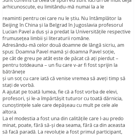
Sunt convins că ceea ce spun eu sunt lucruri de mult deja
arhicunoscute, eu limitându-mă numai la a le
reaminti pentru cei care nu le ştiu. Nu întâmplător la
Beijing în China şi la Belgrad în Jugoslavia profesorul
Lucian Pavel a dus şi a predat la Universităţile respective
frumuseţea limbii şi literaturii române.
Adresându-mă celor două doamne de lângă sicriu, am
spus: Doamna Pavel mamă şi doamna Pavel soţie,
pe cât de greu pe atât este de păcat că aţi pierdut –
pentru totdeauna – un fiu care v-ar fi fost sprijin la
bătrâneţe
şi un soţ cu care iată că venise vremea să aveţi timp să
staţi de vorbă.
A ajutat pe toată lumea, fie că a fost vorba de elevi,
profesori, şi le-a împărtăşit tuturor cu toată dărnicia,
cunoştinţele sale care depăşeau cu mult pe cele ale
altora.
La el modestia a fost una din calităţile care l-au predo
minat, poate, fără să-şi dea seama, fără ca din aceasta
să facă paradă. La revoluţie a fost primul participant,