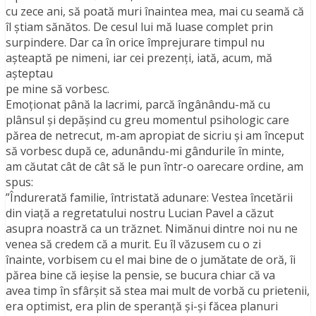
cu zece ani, să poată muri înaintea mea, mai cu seamă că
îl ştiam sănătos. De cesul lui mă luase complet prin
surpindere. Dar ca în orice împrejurare timpul nu
aşteaptă pe nimeni, iar cei prezenţi, iată, acum, mă
aşteptau
pe mine să vorbesc.
Emoţionat până la lacrimi, parcă îngânându-mă cu
plânsul şi depăşind cu greu momentul psihologic care
părea de netrecut, m-am apropiat de sicriu şi am început
să vorbesc după ce, adunându-mi gândurile în minte,
am căutat cât de cât să le pun într-o oarecare ordine, am
spus:
”Îndurerată familie, întristată adunare: Vestea încetării
din viaţă a regretatului nostru Lucian Pavel a căzut
asupra noastră ca un trăznet. Nimănui dintre noi nu ne
venea să credem că a murit. Eu îl văzusem cu o zi
înainte, vorbisem cu el mai bine de o jumătate de oră, îi
părea bine că ieşise la pensie, se bucura chiar că va
avea timp în sfârşit să stea mai mult de vorbă cu prietenii,
era optimist, era plin de speranţă şi-şi făcea planuri