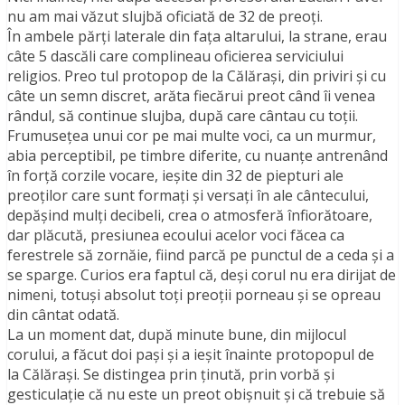
nu am mai văzut slujbă oficiată de 32 de preoţi.
În ambele părţi laterale din faţa altarului, la strane, erau
câte 5 dascăli care complineau oficierea serviciului
religios. Preo tul protopop de la Călăraşi, din priviri şi cu
câte un semn discret, arăta fiecărui preot când îi venea
rândul, să continue slujba, după care cântau cu toţii.
Frumuseţea unui cor pe mai multe voci, ca un murmur,
abia perceptibil, pe timbre diferite, cu nuanţe antrenând
în forţă corzile vocare, ieşite din 32 de piepturi ale
preoţilor care sunt formaţi şi versaţi în ale cântecului,
depăşind mulţi decibeli, crea o atmosferă înfiorătoare,
dar plăcută, presiunea ecoului acelor voci făcea ca
ferestrele să zornăie, fiind parcă pe punctul de a ceda şi a
se sparge. Curios era faptul că, deşi corul nu era dirijat de
nimeni, totuşi absolut toţi preoţii porneau şi se opreau
din cântat odată.
La un moment dat, după minute bune, din mijlocul
corului, a făcut doi paşi şi a ieşit înainte protopopul de
la Călăraşi. Se distingea prin ţinută, prin vorbă şi
gesticulaţie că nu este un preot obişnuit şi că trebuie să