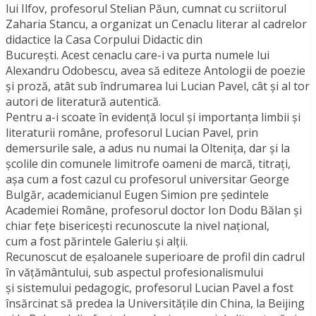
lui Ilfov, profesorul Stelian Păun, cumnat cu scriitorul
Zaharia Stancu, a organizat un Cenaclu literar al cadrelor
didactice la Casa Corpului Didactic din
Bucureşti. Acest cenaclu care-i va purta numele lui
Alexandru Odobescu, avea să editeze Antologii de poezie
şi proză, atât sub îndrumarea lui Lucian Pavel, cât şi al tor
autori de literatură autentică.
Pentru a-i scoate în evidenţă locul şi importanţa limbii şi
literaturii române, profesorul Lucian Pavel, prin
demersurile sale, a adus nu numai la Olteniţa, dar şi la
şcolile din comunele limitrofe oameni de marcă, titraţi,
aşa cum a fost cazul cu profesorul universitar George
Bulgăr, academicianul Eugen Simion pre şedintele
Academiei Române, profesorul doctor Ion Dodu Bălan şi
chiar feţe bisericeşti recunoscute la nivel naţional,
cum a fost părintele Galeriu şi alţii.
Recunoscut de eşaloanele superioare de profil din cadrul
în văţământului, sub aspectul profesionalismului
şi sistemului pedagogic, profesorul Lucian Pavel a fost
însărcinat să predea la Universităţile din China, la Beijing