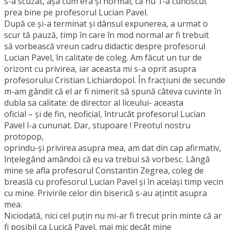
s-a scuzat, aşa cum era şi normal, că nu 1-a cunoscut
prea bine pe profesorul Lucian Pavel.
După ce şi-a terminat şi dânsul expunerea, a urmat o
scur tă pauză, timp în care în mod normal ar fi trebuit
să vorbească vreun cadru didactic despre profesorul
Lucian Pavel, în calitate de coleg. Am făcut un tur de
orizont cu privirea, iar aceasta mi s-a oprit asupra
profesorului Cristian Lichiardopol. În fracţiuni de secunde
m-am gândit că el ar fi nimerit să spună câteva cuvinte în
dubla sa calitate: de director al liceului- aceasta
oficial – şi de fin, neoficial, întrucât profesorul Lucian
Pavel l-a cununat. Dar, stupoare ! Preotul nostru
protopop,
oprindu-şi privirea asupra mea, am dat din cap afirmativ,
înţelegând amândoi că eu va trebui să vorbesc. Lângă
mine se afla profesorul Constantin Zegrea, coleg de
breaslă cu profesorul Lucian Pavel şi în acelaşi timp vecin
cu mine. Privirile celor din biserică s-au aţintit asupra
mea.
Niciodată, nici cel puţin nu mi-ar fi trecut prin minte că ar
fi posibil ca Lucică Pavel, mai mic decât mine