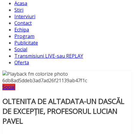
Acasa
Stiri
Interviuri
Contact
Echipa
Program
Publicitate
Social
Transmisiuni LIVE-sau REPLAY
Oferta
Social
OLTENITA DE ALTADATA-UN DASCĂL
DE EXCEPȚIE, PROFESORUL LUCIAN
PAVEL