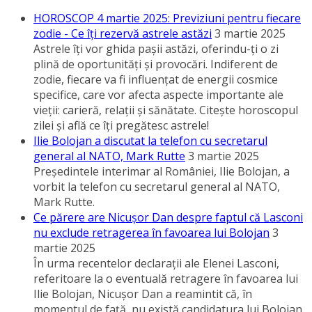
HOROSCOP 4 martie 2025: Previziuni pentru fiecare
zodie - Ce îţi rezervă astrele astăzi
3 martie 2025
Astrele îţi vor ghida paşii astăzi, oferindu-ţi o zi
plină de oportunităţi şi provocări. Indiferent de
zodie, fiecare va fi influenţat de energii cosmice
specifice, care vor afecta aspecte importante ale
vieţii: carieră, relaţii şi sănătate. Citeşte horoscopul
zilei şi află ce îţi pregătesc astrele!
Ilie Bolojan a discutat la telefon cu secretarul
general al NATO, Mark Rutte
3 martie 2025
Preşedintele interimar al României, Ilie Bolojan, a
vorbit la telefon cu secretarul general al NATO,
Mark Rutte.
Ce părere are Nicuşor Dan despre faptul că Lasconi
nu exclude retragerea în favoarea lui Bolojan
3
martie 2025
În urma recentelor declaraţii ale Elenei Lasconi,
referitoare la o eventuală retragere în favoarea lui
Ilie Bolojan, Nicuşor Dan a reamintit că, în
momentul de faţă, nu există candidatura lui Bolojan.