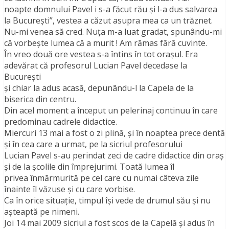
noapte domnului Pavel i s-a făcut rău şi l-a dus salvarea
la Bucureşti”, vestea a căzut asupra mea ca un trăznet.
Nu-mi venea să cred. Nuţa m-a luat gradat, spunându-mi
că vorbeşte lumea că a murit ! Am rămas fără cuvinte.
În vreo două ore vestea s-a întins în tot oraşul. Era
adevărat că profesorul Lucian Pavel decedase la
Bucureşti
şi chiar la adus acasă, depunându-l la Capela de la
biserica din centru.
Din acel moment a început un pelerinaj continuu în care
predominau cadrele didactice.
Miercuri 13 mai a fost o zi plină, şi în noaptea prece dentă
şi în cea care a urmat, pe la sicriul profesorului
Lucian Pavel s-au perindat zeci de cadre didactice din oraş
şi de la şcolile din împrejurimi. Toată lumea îl
privea înmărmurită pe cel care cu numai câteva zile
înainte îl văzuse şi cu care vorbise.
Ca în orice situaţie, timpul îşi vede de drumul său şi nu
aşteaptă pe nimeni.
Joi 14 mai 2009 sicriul a fost scos de la Capelă şi adus în