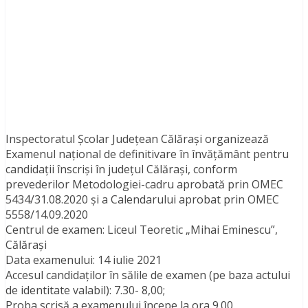
Inspectoratul Şcolar Judeţean Călărași organizează
Examenul naţional de definitivare în învăţământ pentru
candidaţii înscrişi în judeţul Călărași, conform
prevederilor Metodologiei-cadru aprobată prin OMEC
5434/31.08.2020 și a Calendarului aprobat prin OMEC
5558/14.09.2020
Centrul de examen: Liceul Teoretic „Mihai Eminescu”,
Călărași
Data examenului: 14 iulie 2021
Accesul candidaţilor în sălile de examen (pe baza actului
de identitate valabil): 7.30- 8,00;
Proba scrisă a examenului începe la ora 9.00.