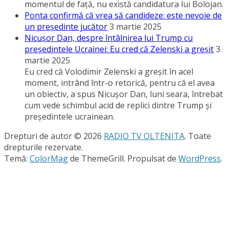
momentul de faţă, nu există candidatura lui Bolojan.
Ponta confirmă că vrea să candideze: este nevoie de
un preşedinte jucător
3 martie 2025
Nicuşor Dan, despre întâlnirea lui Trump cu
preşedintele Ucrainei: Eu cred că Zelenski a greşit
3
martie 2025
Eu cred că Volodimir Zelenski a greşit în acel
moment, intrând într-o retorică, pentru că el avea
un obiectiv, a spus Nicuşor Dan, luni seara, întrebat
cum vede schimbul acid de replici dintre Trump şi
preşedintele ucrainean.
Drepturi de autor © 2026
RADIO TV OLTENITA
. Toate
drepturile rezervate.
Temă:
ColorMag
de ThemeGrill. Propulsat de
WordPress
.