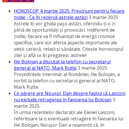
HOROSCOP 4 martie 2025: Previziuni pentru fiecare
zodie - Ce îţi rezervă astrele astăzi
3 martie 2025
Astrele îţi vor ghida paşii astăzi, oferindu-ţi o zi
plină de oportunităţi şi provocări. Indiferent de
zodie, fiecare va fi influenţat de energii cosmice
specifice, care vor afecta aspecte importante ale
vieţii: carieră, relaţii şi sănătate. Citeşte horoscopul
zilei şi află ce îţi pregătesc astrele!
Ilie Bolojan a discutat la telefon cu secretarul
general al NATO, Mark Rutte
3 martie 2025
Preşedintele interimar al României, Ilie Bolojan, a
vorbit la telefon cu secretarul general al NATO,
Mark Rutte.
Ce părere are Nicuşor Dan despre faptul că Lasconi
nu exclude retragerea în favoarea lui Bolojan
3
martie 2025
În urma recentelor declaraţii ale Elenei Lasconi,
referitoare la o eventuală retragere în favoarea lui
Ilie Bolojan, Nicuşor Dan a reamintit că, în