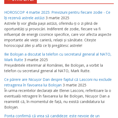
HOROSCOP 4 martie 2025: Previziuni pentru fiecare zodie - Ce
îţi rezervă astrele astăzi
3 martie 2025
Astrele îţi vor ghida paşii astăzi, oferindu-ţi o zi plină de
oportunităţi şi provocări. Indiferent de zodie, fiecare va fi
influenţat de energii cosmice specifice, care vor afecta aspecte
importante ale vieţii: carieră, relaţii şi sănătate. Citeşte
horoscopul zilei şi află ce îţi pregătesc astrele!
Ilie Bolojan a discutat la telefon cu secretarul general al NATO,
Mark Rutte
3 martie 2025
Preşedintele interimar al României, Ilie Bolojan, a vorbit la
telefon cu secretarul general al NATO, Mark Rutte.
Ce părere are Nicuşor Dan despre faptul că Lasconi nu exclude
retragerea în favoarea lui Bolojan
3 martie 2025
În urma recentelor declaraţii ale Elenei Lasconi, referitoare la o
eventuală retragere în favoarea lui Ilie Bolojan, Nicuşor Dan a
reamintit că, în momentul de faţă, nu există candidatura lui
Bolojan.
Ponta confirmă că vrea să candideze: este nevoie de un