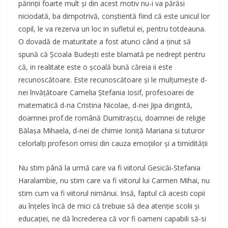
părinții foarte mult și din acest motiv nu-i va părăsi
niciodată, ba dimpotrivă, conștientă fiind că este unicul lor
copil, le va rezerva un loc in sufletul ei, pentru totdeauna.
O dovadă de maturitate a fost atunci când a ținut să
spună că Școala Budești este blamată pe nedrept pentru
că, in realitate este o școală bună căreia ii este
recunoscătoare. Este recunoscătoare și le mulțumește d-
nei învățătoare Camelia Ştefania Iosif, profesoarei de
matematică d-na Cristina Nicolae, d-nei Jipa dirigintă,
doamnei prof.de română Dumitrașcu, doamnei de religie
Bălașa Mihaela, d-nei de chimie Ioniță Mariana si tuturor
celorlalți profesori omisi din cauza emoțiilor și a timidității
Nu stim până la urmă care va fi viitorul Gesicăi-Stefania
Haralambie, nu stim care va fi viitorul lui Carmen Mihai, nu
stim cum va fi viitorul nimănui. Insă, faptul că acesti copii
au înțeles încă de mici că trebuie să dea atenție scolii și
educației, ne dă încrederea că vor fi oameni capabili să-si