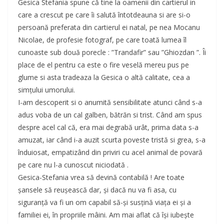
Gesica Stefania spune că tine la oamenii din cartierul in
care a crescut pe care îi salută întotdeauna si are si-o
persoană preferata din cartierul ei natal, pe nea Mocanu
Nicolae, de profesie fotograf, pe care toată lumea îl
cunoaste sub două porecle : ”Trandafir” sau ”Ghiozdan ”. Îi
place de el pentru ca este o fire veselă mereu pus pe
glume si asta tradeaza la Gesica o altă calitate, cea a
simțului umorului.
I-am descoperit si o anumită sensibilitate atunci când s-a
adus voba de un cal galben, bătrăn si trist. Când am spus
despre acel cal că, era mai degrabă urât, prima data s-a
amuzat, iar când i-a auzit scurta poveste tristă si grea, s-a
înduiosat, empatizând din priviri cu acel animal de povară
pe care nu l-a cunoscut niciodată .
Gesica-Stefania vrea să devină contabilă ! Are toate
șansele să reușească dar, și dacă nu va fi asa, cu
siguranță va fi un om capabil să-și susțină viața ei și a
familiei ei, în propriile mâini. Am mai aflat că își iubește