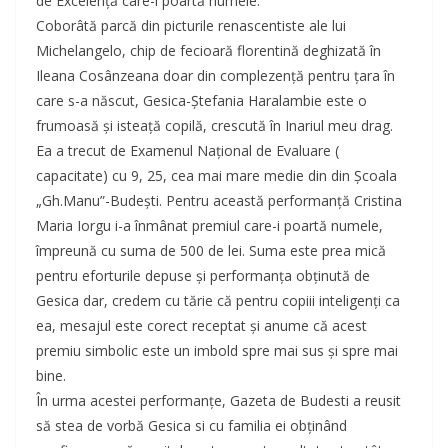
de Excelență care-i poartă numele.
Coborâtă parcă din picturile renascentiste ale lui
Michelangelo, chip de fecioară florentină deghizată în
Ileana Cosânzeana doar din complezență pentru țara în
care s-a născut, Gesica-Ștefania Haralambie este o
frumoasă și isteață copilă, crescută în Inariul meu drag.
Ea a trecut de Examenul Național de Evaluare (
capacitate) cu 9, 25, cea mai mare medie din din Școala
„Gh.Manu”-Budești. Pentru această performanță Cristina
Maria Iorgu i-a înmânat premiul care-i poartă numele,
împreună cu suma de 500 de lei. Suma este prea mică
pentru eforturile depuse și performanța obținută de
Gesica dar, credem cu tărie că pentru copiii inteligenți ca
ea, mesajul este corect receptat și anume că acest
premiu simbolic este un imbold spre mai sus și spre mai
bine.
În urma acestei performanțe, Gazeta de Budesti a reusit
să stea de vorbă Gesica si cu familia ei obținând