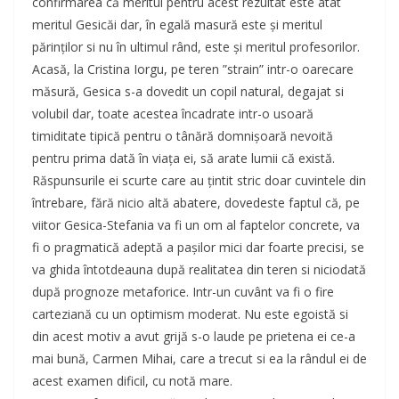
confirmarea că meritul pentru acest rezultat este atât
meritul Gesicăi dar, în egală masură este și meritul
părinților si nu în ultimul rând, este și meritul profesorilor.
Acasă, la Cristina Iorgu, pe teren ”strain” intr-o oarecare
măsură, Gesica s-a dovedit un copil natural, degajat si
volubil dar, toate acestea încadrate intr-o usoară
timiditate tipică pentru o tânără domnișoară nevoită
pentru prima dată în viața ei, să arate lumii că există.
Răspunsurile ei scurte care au țintit stric doar cuvintele din
întrebare, fără nicio altă abatere, dovedeste faptul că, pe
viitor Gesica-Stefania va fi un om al faptelor concrete, va
fi o pragmatică adeptă a pașilor mici dar foarte precisi, se
va ghida întotdeauna după realitatea din teren si niciodată
după prognoze metaforice. Intr-un cuvânt va fi o fire
carteziană cu un optimism moderat. Nu este egoistă si
din acest motiv a avut grijă s-o laude pe prietena ei ce-a
mai bună, Carmen Mihai, care a trecut si ea la rândul ei de
acest examen dificil, cu notă mare.