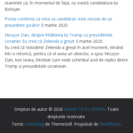
reamintit că, în momentul de faţă, nu există candidatura lui
Bolojan.
Ponta confirmă că vrea să candideze: este nevoie de un
preşedinte jucător
3 martie 2025
Nicuşor Dan, despre întâlnirea lui Trump cu preşedintele
Ucrainei: Eu cred că Zelenski a greşit
3 martie 2025
Eu cred că Volodimir Zelenski a greşit în acel moment, intrând
într-o retorică, pentru că el avea un obiectiv, a spus Nicuşor
Dan, luni seara, întrebat cum vede schimbul acid de replici dintre
Trump şi preşedintele ucrainean.
Drepturi de autor © 2026
RADIO TV OLTENITA
. Toate
drepturile rezervate.
Temă:
ColorMag
de ThemeGrill. Propulsat de
WordPress
.