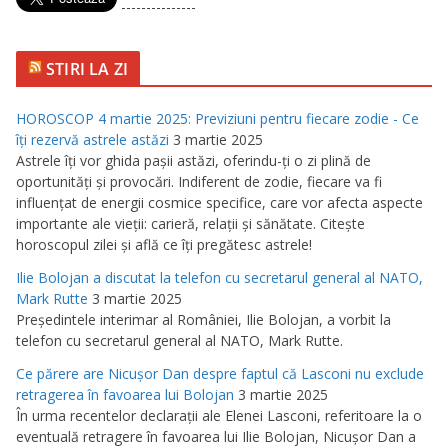
---------------
STIRI LA ZI
HOROSCOP 4 martie 2025: Previziuni pentru fiecare zodie - Ce
îţi rezervă astrele astăzi
3 martie 2025
Astrele îţi vor ghida paşii astăzi, oferindu-ţi o zi plină de
oportunităţi şi provocări. Indiferent de zodie, fiecare va fi
influenţat de energii cosmice specifice, care vor afecta aspecte
importante ale vieţii: carieră, relaţii şi sănătate. Citeşte
horoscopul zilei şi află ce îţi pregătesc astrele!
Ilie Bolojan a discutat la telefon cu secretarul general al NATO,
Mark Rutte
3 martie 2025
Preşedintele interimar al României, Ilie Bolojan, a vorbit la
telefon cu secretarul general al NATO, Mark Rutte.
Ce părere are Nicuşor Dan despre faptul că Lasconi nu exclude
retragerea în favoarea lui Bolojan
3 martie 2025
În urma recentelor declaraţii ale Elenei Lasconi, referitoare la o
eventuală retragere în favoarea lui Ilie Bolojan, Nicuşor Dan a