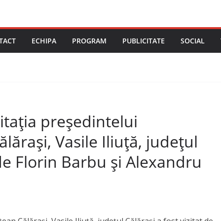
TACT
ECHIPA
PROGRAM
PUBLICITATE
SOCIAL
itația președintelui
lărași, Vasile Iliuță, județul
 de Florin Barbu și Alexandru
ean Călărași, Vasile Iliuță, județul Călărași a fost vizitat de