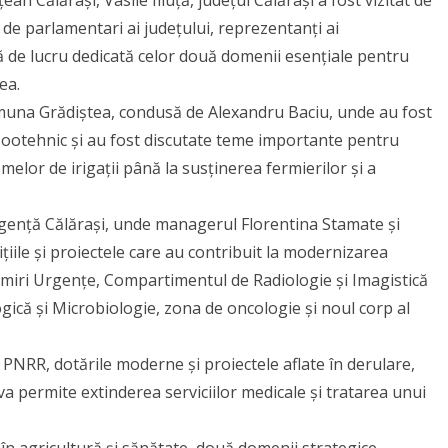
de parlamentari ai județului, reprezentanți ai
ită de lucru dedicată celor două domenii esențiale pentru
ea.
muna Grădiștea, condusă de Alexandru Baciu, unde au fost
l zootehnic și au fost discutate teme importante pentru
emelor de irigații până la susținerea fermierilor și a
Urgență Călărași, unde managerul Florentina Stamate și
țiile și proiectele care au contribuit la modernizarea
Primiri Urgențe, Compartimentul de Radiologie și Imagistică
ică și Microbiologie, zona de oncologie și noul corp al
n PNRR, dotările moderne și proiectele aflate în derulare,
va permite extinderea serviciilor medicale și tratarea unui
r în agricultură și sănătate, două domenii strategice