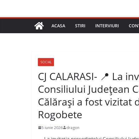
ACASA
STIRI
INTERVIURI
CON
SOCIAL
CJ CALARASI- 📍 La inv
Consiliului Județean Că
Călărași a fost vizitat
Rogobete
5 iunie 2026
dragon
La invitația președintelui Consiliului Județ