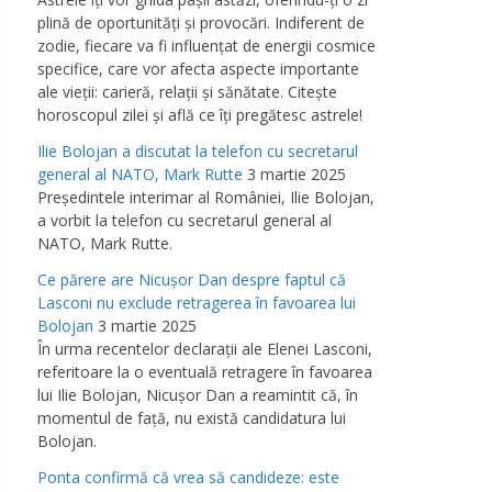
plină de oportunităţi şi provocări. Indiferent de
zodie, fiecare va fi influenţat de energii cosmice
specifice, care vor afecta aspecte importante
ale vieţii: carieră, relaţii şi sănătate. Citeşte
horoscopul zilei şi află ce îţi pregătesc astrele!
Ilie Bolojan a discutat la telefon cu secretarul
general al NATO, Mark Rutte
3 martie 2025
Preşedintele interimar al României, Ilie Bolojan,
a vorbit la telefon cu secretarul general al
NATO, Mark Rutte.
Ce părere are Nicuşor Dan despre faptul că
Lasconi nu exclude retragerea în favoarea lui
Bolojan
3 martie 2025
În urma recentelor declaraţii ale Elenei Lasconi,
referitoare la o eventuală retragere în favoarea
lui Ilie Bolojan, Nicuşor Dan a reamintit că, în
momentul de faţă, nu există candidatura lui
Bolojan.
Ponta confirmă că vrea să candideze: este