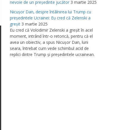
nevoie de un preşedinte jucător
3 martie 2025
Nicuşor Dan, despre întâlnirea lui Trump cu
preşedintele Ucrainei: Eu cred că Zelenski a
greşit
3 martie 2025
Eu cred că Volodimir Zelenski a greşit în acel
moment, intrând într-o retorică, pentru că el
avea un obiectiv, a spus Nicuşor Dan, luni
seara, întrebat cum vede schimbul acid de
replici dintre Trump şi preşedintele ucrainean.