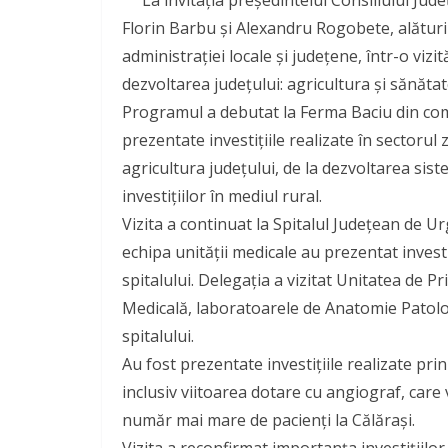
Florin Barbu și Alexandru Rogobete, alături 
administrației locale și județene, într-o viz
dezvoltarea județului: agricultura și sănătat
Programul a debutat la Ferma Baciu din co
prezentate investițiile realizate în sectoru
agricultura județului, de la dezvoltarea sist
investițiilor în mediul rural.
Vizita a continuat la Spitalul Județean de 
echipa unității medicale au prezentat investi
spitalului. Delegația a vizitat Unitatea de 
Medicală, laboratoarele de Anatomie Patolog
spitalului.
Au fost prezentate investițiile realizate pri
inclusiv viitoarea dotare cu angiograf, care 
număr mai mare de pacienți la Călărași.
Vizita a reconfirmat importanța investițiilo