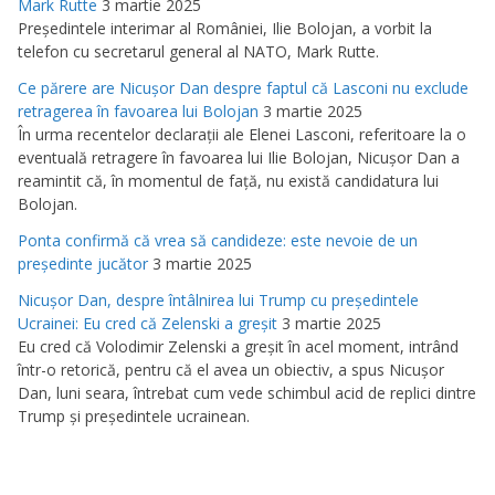
Mark Rutte
3 martie 2025
Preşedintele interimar al României, Ilie Bolojan, a vorbit la
telefon cu secretarul general al NATO, Mark Rutte.
Ce părere are Nicuşor Dan despre faptul că Lasconi nu exclude
retragerea în favoarea lui Bolojan
3 martie 2025
În urma recentelor declaraţii ale Elenei Lasconi, referitoare la o
eventuală retragere în favoarea lui Ilie Bolojan, Nicuşor Dan a
reamintit că, în momentul de faţă, nu există candidatura lui
Bolojan.
Ponta confirmă că vrea să candideze: este nevoie de un
preşedinte jucător
3 martie 2025
Nicuşor Dan, despre întâlnirea lui Trump cu preşedintele
Ucrainei: Eu cred că Zelenski a greşit
3 martie 2025
Eu cred că Volodimir Zelenski a greşit în acel moment, intrând
într-o retorică, pentru că el avea un obiectiv, a spus Nicuşor
Dan, luni seara, întrebat cum vede schimbul acid de replici dintre
Trump şi preşedintele ucrainean.