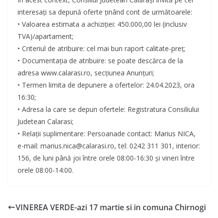
interesați sa depună oferte ținând cont de următoarele:
• Valoarea estimata a achiziției: 450.000,00 lei (inclusiv
TVA)/apartament;
• Criteriul de atribuire: cel mai bun raport calitate-preț;
• Documentația de atribuire: se poate descărca de la
adresa www.calarasi.ro, secțiunea Anunțuri;
• Termen limita de depunere a ofertelor: 24.04.2023, ora
16:30;
• Adresa la care se depun ofertele: Registratura Consiliului
Judetean Calarasi;
• Relații suplimentare: Persoanade contact: Marius NICA,
e-mail: marius.nica@calarasi.ro, tel: 0242 311 301, interior:
156, de luni până joi între orele 08:00-16:30 și vineri între
orele 08:00-14:00.
VINEREA VERDE-azi 17 martie si in comuna Chirnogi