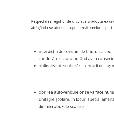
Respectarea regulilor de circulație și adoptarea un
atrăgându-se atenția asupra următoarelor aspecte
interdicția de consum de băuturi alcoolic
conducătorii auto putând avea consecin
obligativitatea utilizării centurii de sig
oprirea autovehiculelor se va face numai
unitățile școlare, în locuri special am
din microbuzele școlare;