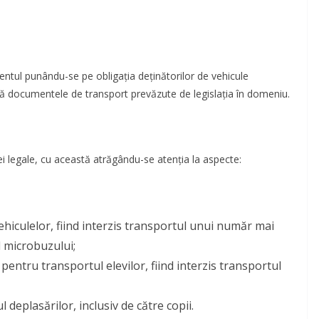
entul punându-se pe obligația deținătorilor de vehicule
nă documentele de transport prevăzute de legislația în domeniu.
ei legale, cu această atrăgându-se atenția la aspecte:
ehiculelor, fiind interzis transportul unui număr mai
l microbuzului;
pentru transportul elevilor, fiind interzis transportul
 deplasărilor, inclusiv de către copii.