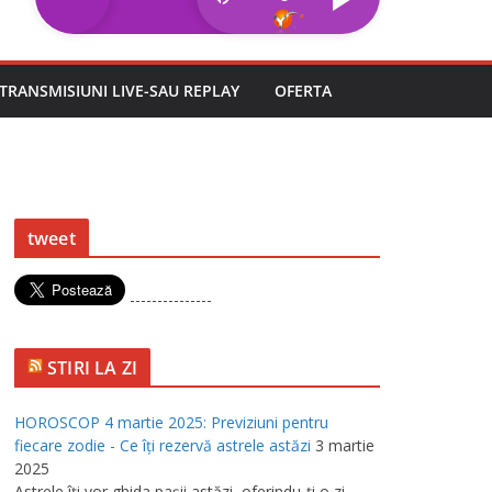
TRANSMISIUNI LIVE-SAU REPLAY
OFERTA
tweet
---------------
STIRI LA ZI
HOROSCOP 4 martie 2025: Previziuni pentru
fiecare zodie - Ce îţi rezervă astrele astăzi
3 martie
2025
Astrele îţi vor ghida paşii astăzi, oferindu-ţi o zi