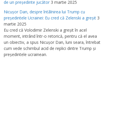
de un preşedinte jucător
3 martie 2025
Nicuşor Dan, despre întâlnirea lui Trump cu
preşedintele Ucrainei: Eu cred că Zelenski a greşit
3
martie 2025
Eu cred că Volodimir Zelenski a greşit în acel
moment, intrând într-o retorică, pentru că el avea
un obiectiv, a spus Nicuşor Dan, luni seara, întrebat
cum vede schimbul acid de replici dintre Trump şi
preşedintele ucrainean.