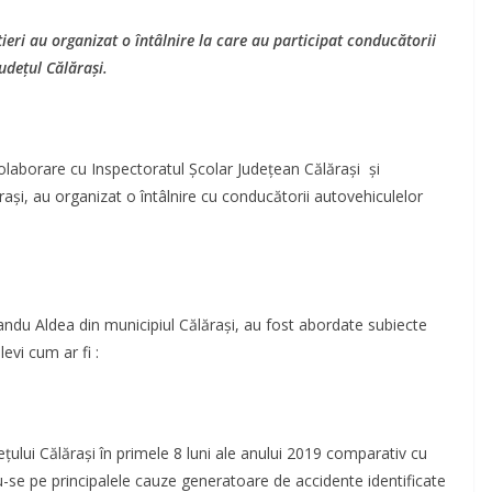
tieri
au organizat o întâlnire la care au participat conducătorii
udețul Călărași.
n colaborare cu Inspectoratul Școlar Județean Călărași și
și, au organizat o întâlnire cu conducătorii autovehiculelor
l Sandu Aldea din municipiul Călărași, au fost abordate subiecte
evi cum ar fi :
ului Călărași în primele 8 luni ale anului 2019 comparativ cu
u-se pe principalele cauze generatoare de accidente identificate