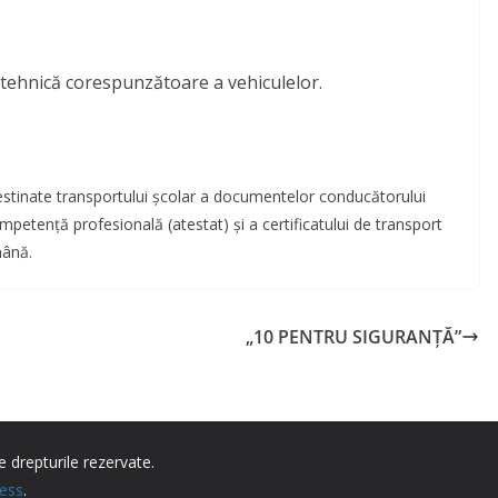
a tehnică corespunzătoare a vehiculelor.
 destinate transportului școlar a documentelor conducătorului
competență profesională (atestat) și a certificatului de transport
mână.
„10 PENTRU SIGURANȚĂ”
e drepturile rezervate.
ess
.