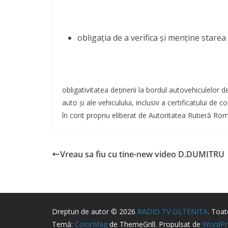
obligația de a verifica și menține stare
obligativitatea deținerii la bordul autovehiculelor
auto și ale vehiculului, inclusiv a certificatului de 
în cont propriu eliberat de Autoritatea Rutieră Ro
Vreau sa fiu cu tine-new video D.DUMITRU
Drepturi de autor © 2026
RADIO TV OLTENITA
. Toat
Temă:
ColorMag
de ThemeGrill. Propulsat de
WordPr