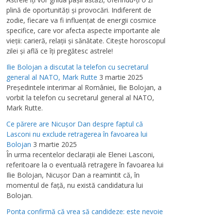
plină de oportunităţi şi provocări. Indiferent de
zodie, fiecare va fi influenţat de energii cosmice
specifice, care vor afecta aspecte importante ale
vieţii: carieră, relaţii şi sănătate. Citeşte horoscopul
zilei şi află ce îţi pregătesc astrele!
Ilie Bolojan a discutat la telefon cu secretarul
general al NATO, Mark Rutte
3 martie 2025
Preşedintele interimar al României, Ilie Bolojan, a
vorbit la telefon cu secretarul general al NATO,
Mark Rutte.
Ce părere are Nicuşor Dan despre faptul că
Lasconi nu exclude retragerea în favoarea lui
Bolojan
3 martie 2025
În urma recentelor declaraţii ale Elenei Lasconi,
referitoare la o eventuală retragere în favoarea lui
Ilie Bolojan, Nicuşor Dan a reamintit că, în
momentul de faţă, nu există candidatura lui
Bolojan.
Ponta confirmă că vrea să candideze: este nevoie