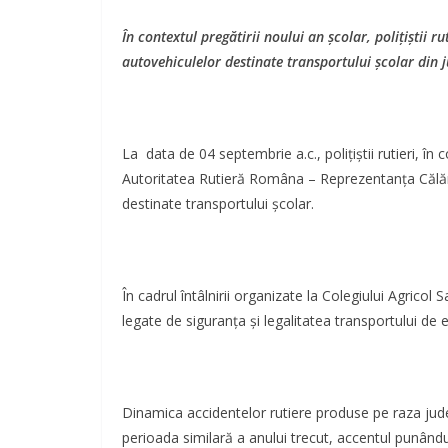
În contextul pregătirii noului an școlar, polițiștii ru
autovehiculelor destinate transportului școlar din j
La data de 04 septembrie a.c., polițiștii rutieri, î
Autoritatea Rutieră Româna – Reprezentanța Călăra
destinate transportului școlar.
În cadrul întâlnirii organizate la Colegiului Agrico
legate de siguranța și legalitatea transportului de el
Dinamica accidentelor rutiere produse pe raza județ
perioada similară a anului trecut, accentul punând